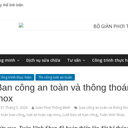
 thế linh kiện
ng minh
Dịch vụ sửa chữa
Tư vấn
Công trình thực h
Công trình thực hiện
Thi công lưới an toàn
Ban công an toàn và thông thoá
inox
31 Tháng 5, 2026
Giàn Phơi Thông Minh
ban công an toàn và thông th
,
,
,
 toàn ban công
lưới an toàn cáp inox
Lưới bảo vệ ban công
Tuấn Vinh Shop
ừa qua, Tuấn Vinh Shop đã hoàn thiện lắp đặt hệ thống