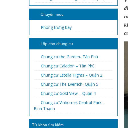
đ
Chuyên mục
n
k
Phòng trưng bày
c
Lắp cho chung cư
Chung cư the Garden- Tân Phú
Chung cư Caladon – Tân Phú
Chung cư Estella Hights – Quận 2
Chung cư The Everrich- Quận 5
Chung cư Gold View – Quận 4
Chung cư Vinhomes Central Park –
Bình Thạnh
Từ khóa tìm kiếm