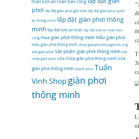
lắp đặt giàn
toàn
lưới an toàn ban công
“
phơi
lắp đặt giàn phơi gắn trần
lắp đặt giàn phơi quần
đ
lắp đặt giàn phơi thông
áo thông minh
c
minh
lắp đặt lưới an toàn
t
lắp đặt lưới an toàn ban
mua giàn phơi thông minh
Mẫu giàn phơi
công
c
mẫu giàn phơi thông minh
shop gianphoithongminh.org
Sản phẩm giàn phơi thông minh
sửa giàn phơi
sửa
T
sửa
sửa chữa giàn phơi thông minh
chữa giàn phơi
3
Tuấn
giàn phơi thông minh
thanh phơi
c
‌giàn‌ ‌phơi‌
Vinh Shop
‌thông‌ ‌minh
L
n