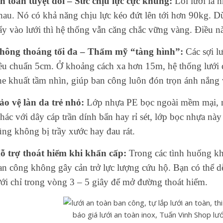
n toàn tuyệt đối – Sức chịu lực cực khủng:
Lõi lưới là 
hau. Nó có khả năng chịu lực kéo đứt lên tới hơn 90kg. 
ẩy vào lưới thì hệ thống vẫn căng chắc vững vàng. Điều n
hông thoáng tối đa – Thẩm mỹ “tàng hình”:
Các sợi l
iêu chuẩn 5cm. Ở khoảng cách xa hơn 15m, hệ thống lưới
he khuất tầm nhìn, giúp ban công luôn đón trọn ánh nắng 
ảo vệ làn da trẻ nhỏ:
Lớp nhựa PE bọc ngoài mềm mại, nh
hác với dây cáp trần dính bẩn hay rỉ sét, lớp bọc nhựa n
ũng không bị trầy xước hay đau rát.
ỗ trợ thoát hiểm khi khẩn cấp:
Trong các tình huống kh
an công không gây cản trở lực lượng cứu hộ. Bạn có thể d
ưới chỉ trong vòng 3 – 5 giây để mở đường thoát hiểm.