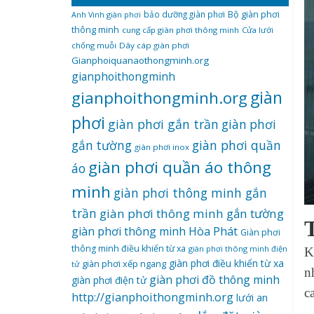
bảo dưỡng giàn phơi
Bộ giàn phơi
Anh Vinh giàn phơi
thông minh
cung cấp giàn phơi thông minh
Cửa lưới
chống muỗi
Dây cáp giàn phơi
Gianphoiquanaothongminh.org
gianphoithongminh
gianphoithongminh.org
giàn
phơi
giàn phơi gắn trần
giàn phơi
giàn phơi quần
gắn tường
giàn phơi inox
giàn phơi quần áo thông
áo
minh
giàn phơi thông minh gắn
trần
giàn phơi thông minh gắn tường
giàn phơi thông minh Hòa Phát
Giàn phơi
thông minh điều khiển từ xa
giàn phơi thông minh điện
K
giàn phơi điều khiển từ xa
giàn phơi xếp ngang
tử
n
giàn phơi đồ thông minh
giàn phơi điện tử
c
http://gianphoithongminh.org
lưới an