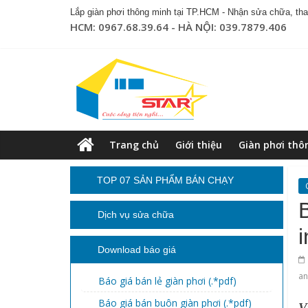
Lắp giàn phơi thông minh tại TP.HCM - Nhận sửa chữa, thay
HCM: 0967.68.39.64 - HÀ NỘI: 039.7879.406
Trang chủ
Giới thiệu
Giàn phơi thô
TOP 07 SẢN PHẨM BÁN CHẠY
Dịch vụ sửa chữa
Download báo giá
an
Báo giá bán lẻ giàn phơi (.*pdf)
Báo giá bán buôn giàn phơi (.*pdf)
V