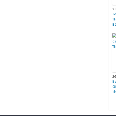
3 
To
T
Bá
26
Ba
Gi
T