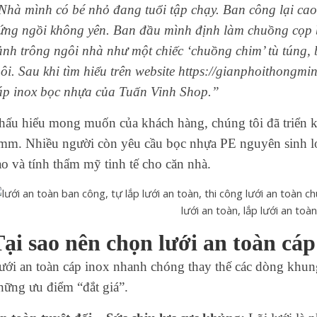
Nhà mình có bé nhỏ đang tuổi tập chạy. Ban công lại cao
ứng ngồi không yên. Ban đầu mình định làm chuồng cọp 
ảnh trông ngôi nhà như một chiếc ‘chuồng chim’ tù túng, b
hôi. Sau khi tìm hiểu trên website https://gianphoithongmi
áp inox bọc nhựa của Tuấn Vinh Shop.”
hấu hiểu mong muốn của khách hàng, chúng tôi đã triển kh
mm. Nhiều người còn yêu cầu bọc nhựa PE nguyên sinh lo
ao và tính thẩm mỹ tinh tế cho căn nhà.
Tại sao nên chọn lưới an toàn cáp
ưới an toàn cáp inox nhanh chóng thay thế các dòng khun
hững ưu điểm “đắt giá”.