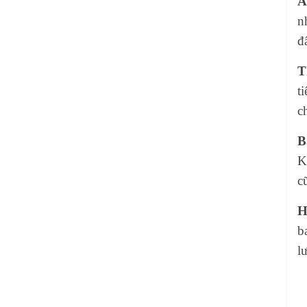
A
n
đ
T
t
c
B
K
c
H
b
l