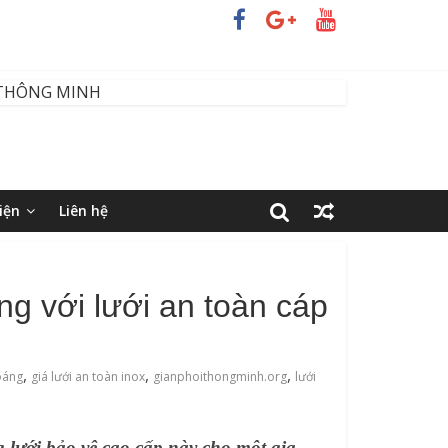
iện
Liên hệ
ng với lưới an toàn cáp
,
,
,
oáng
giá lưới an toàn inox
gianphoithongminh.org
lưới
 lưới bảo vệ cao cấp này cho một gia