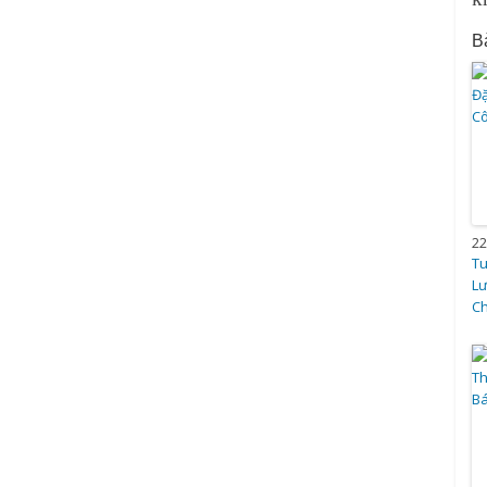
Bà
22
Tu
Lư
C