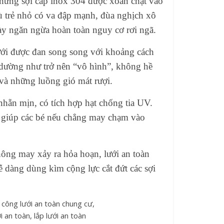
những sợi cáp inox 304 được xoắn chặt vào
Dù trẻ nhỏ có va đập mạnh, đùa nghịch xô
ày ngăn ngừa hoàn toàn nguy cơ rơi ngã.
ưới được đan song song với khoảng cách
 dường như trở nên “vô hình”, không hề
và những luồng gió mát rượi.
ẵn mịn, có tích hợp hạt chống tia UV.
ày giúp các bé nếu chẳng may chạm vào
ông may xảy ra hỏa hoạn, lưới an toàn
ễ dàng dùng kìm cộng lực cắt đứt các sợi