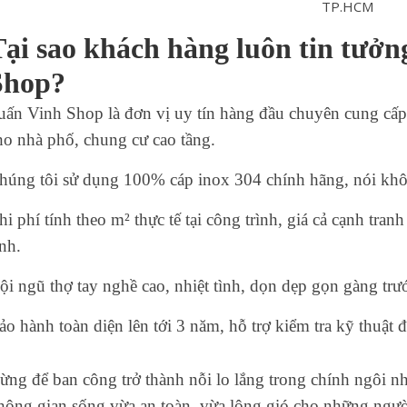
Tại sao khách hàng luôn tin tưởn
Shop?
uấn Vinh Shop là đơn vị uy tín hàng đầu chuyên cung cấp 
ho nhà phố, chung cư cao tầng.
húng tôi sử dụng 100% cáp inox 304 chính hãng, nói khôn
hi phí tính theo m² thực tế tại công trình, giá cả cạnh tra
inh.
ội ngũ thợ tay nghề cao, nhiệt tình, dọn dẹp gọn gàng trư
ảo hành toàn diện lên tới 3 năm, hỗ trợ kiểm tra kỹ thuật 
ừng để ban công trở thành nỗi lo lắng trong chính ngôi n
hông gian sống vừa an toàn, vừa lộng gió cho những ngư