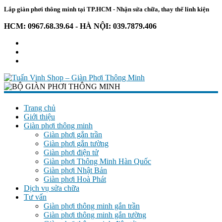
Lắp giàn phơi thông minh tại TP.HCM - Nhận sửa chữa, thay thế linh kiện
HCM: 0967.68.39.64 - HÀ NỘI: 039.7879.406
Tuấn
Vinh
Trang chủ
Giới thiệu
Shop
Giàn phơi thông minh
–
Giàn phơi gắn trần
Giàn
Giàn phơi gắn tường
Phơi
Giàn phơi điện tử
Thông
Giàn phơi Thông Minh Hàn Quốc
Giàn phơi Nhật Bản
Minh
Giàn phơi Hoà Phát
Dịch vụ sửa chữa
Chuyên
Tư vấn
giàn
Giàn phơi thông minh gắn trần
phơi
Giàn phơi thông minh gắn tường
–