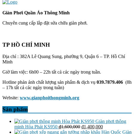
Giàn Phơi Quần Áo Thông Minh
Chuyên cung cấp lắp đặt sửa chữa giàn phơi.
TP HỒ CHÍ MINH
Địa chỉ : 382A Lê Quang Sung, phường 9, Quận 6 – TP. Hồ Chí
Minh
Giờ làm việc: 6h00 – 22h tất cả các ngày trong tuần.
Hotline phản ánh chất lượng sản phẩm & dịch vụ
039.7879.406
(8h
– 17h tất cả các ngày trong tuần)
Website:
www.gianphoithongminh.org
Sản phẩm
Giàn phơi thông
Giá
Giá
minh Hòa Phát KS950
₫
1,600,000
₫
1,400,000
gốc
hiện
Giàn