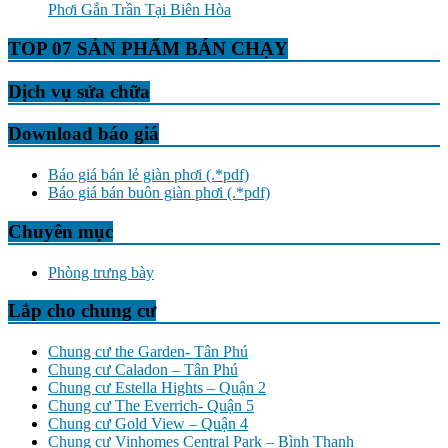
Phơi Gắn Trần Tại Biên Hòa
TOP 07 SẢN PHẨM BÁN CHẠY
Dịch vụ sửa chữa
Download báo giá
Báo giá bán lẻ giàn phơi (.*pdf)
Báo giá bán buôn giàn phơi (.*pdf)
Chuyên mục
Phòng trưng bày
Lắp cho chung cư
Chung cư the Garden- Tân Phú
Chung cư Caladon – Tân Phú
Chung cư Estella Hights – Quận 2
Chung cư The Everrich- Quận 5
Chung cư Gold View – Quận 4
Chung cư Vinhomes Central Park – Bình Thạnh