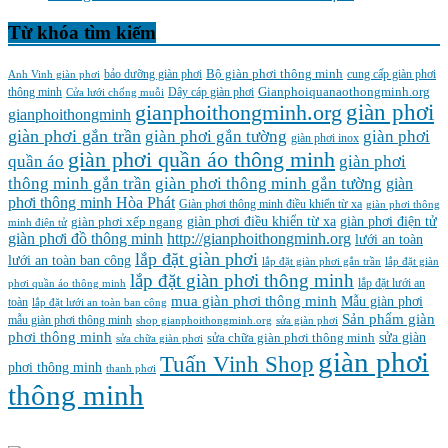
Từ khóa tìm kiếm
Bộ giàn phơi thông minh
Anh Vinh giàn phơi
bảo dưỡng giàn phơi
cung cấp giàn phơi
Gianphoiquanaothongminh.org
thông minh
Cửa lưới chống muỗi
Dây cáp giàn phơi
gianphoithongminh.org
giàn phơi
gianphoithongminh
giàn phơi gắn trần
giàn phơi
giàn phơi gắn tường
giàn phơi inox
giàn phơi quần áo thông minh
quần áo
giàn phơi
thông minh gắn trần
giàn phơi thông minh gắn tường
giàn
phơi thông minh Hòa Phát
Giàn phơi thông minh điều khiển từ xa
giàn phơi thông
giàn phơi điều khiển từ xa
giàn phơi điện tử
giàn phơi xếp ngang
minh điện tử
giàn phơi đồ thông minh
http://gianphoithongminh.org
lưới an toàn
lắp đặt giàn phơi
lưới an toàn ban công
lắp đặt giàn phơi gắn trần
lắp đặt giàn
lắp đặt giàn phơi thông minh
lắp đặt lưới an
phơi quần áo thông minh
mua giàn phơi thông minh
Mẫu giàn phơi
toàn
lắp đặt lưới an toàn ban công
Sản phẩm giàn
mẫu giàn phơi thông minh
shop gianphoithongminh.org
sửa giàn phơi
phơi thông minh
sửa chữa giàn phơi thông minh
sửa giàn
sửa chữa giàn phơi
‌giàn‌ ‌phơi‌
Tuấn Vinh Shop
phơi thông minh
thanh phơi
‌thông‌ ‌minh