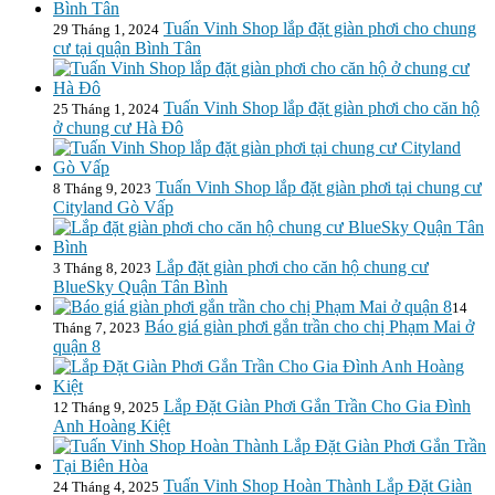
Tuấn Vinh Shop lắp đặt giàn phơi cho chung
29 Tháng 1, 2024
cư tại quận Bình Tân
Tuấn Vinh Shop lắp đặt giàn phơi cho căn hộ
25 Tháng 1, 2024
ở chung cư Hà Đô
Tuấn Vinh Shop lắp đặt giàn phơi tại chung cư
8 Tháng 9, 2023
Cityland Gò Vấp
Lắp đặt giàn phơi cho căn hộ chung cư
3 Tháng 8, 2023
BlueSky Quận Tân Bình
14
Báo giá giàn phơi gắn trần cho chị Phạm Mai ở
Tháng 7, 2023
quận 8
Lắp Đặt Giàn Phơi Gắn Trần Cho Gia Đình
12 Tháng 9, 2025
Anh Hoàng Kiệt
Tuấn Vinh Shop Hoàn Thành Lắp Đặt Giàn
24 Tháng 4, 2025