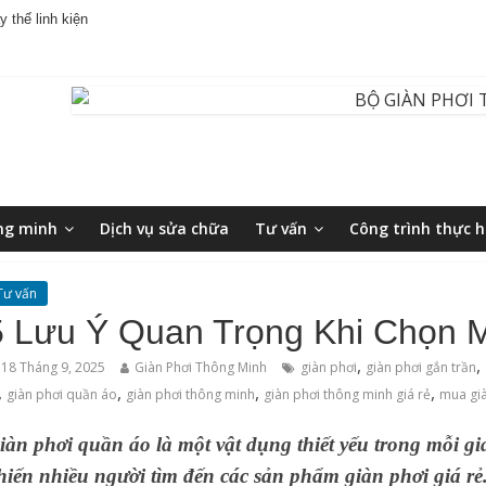
 thế linh kiện
ng minh
Dịch vụ sửa chữa
Tư vấn
Công trình thực h
Tư vấn
5 Lưu Ý Quan Trọng Khi Chọn 
,
,
18 Tháng 9, 2025
Giàn Phơi Thông Minh
giàn phơi
giàn phơi gắn trần
,
,
,
,
giàn phơi quần áo
‌giàn‌ ‌phơi‌ ‌thông‌ ‌minh
giàn phơi thông minh giá rẻ
mua gi
iàn phơi quần áo là một vật dụng thiết yếu trong mỗi gia
hiến nhiều người tìm đến các sản phẩm giàn phơi giá rẻ