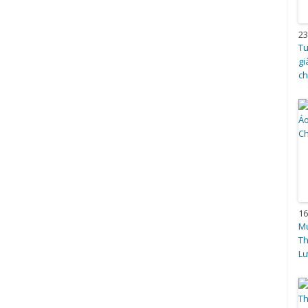
23
Tu
gi
ch
16
Mu
Th
Lư