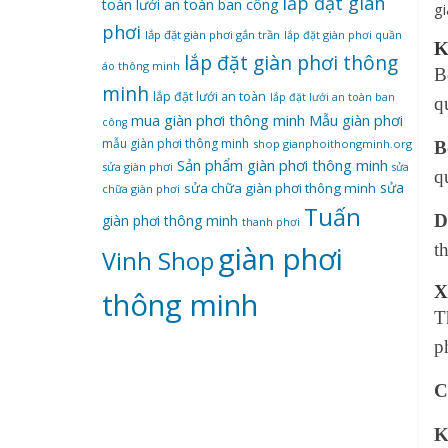
lắp đặt giàn
toàn
lưới an toàn ban công
phơi
lắp đặt giàn phơi gắn trần
lắp đặt giàn phơi quần
K
lắp đặt giàn phơi thông
áo thông minh
B
minh
lắp đặt lưới an toàn
lắp đặt lưới an toàn ban
q
mua giàn phơi thông minh
Mẫu giàn phơi
công
mẫu giàn phơi thông minh
shop gianphoithongminh.org
B
Sản phẩm giàn phơi thông minh
sửa giàn phơi
sửa
q
sửa
sửa chữa giàn phơi thông minh
chữa giàn phơi
Tuấn
D
giàn phơi thông minh
thanh phơi
t
‌giàn‌ ‌phơi‌
Vinh Shop
X
‌thông‌ ‌minh
T
p
C
K