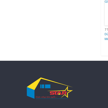
7 
Dù
Mi