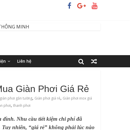
iện
Liên hệ
Mua Giàn Phơi Giá Rẻ
,
,
giàn phơi gắn tường
Giàn phơi giá rẻ
Giàn phơi inox giá
,
àn phơi
thanh phơi
 đình. Nhu cầu tiết kiệm chi phí đã
. Tuy nhiên, “giá rẻ” không phải lúc nào