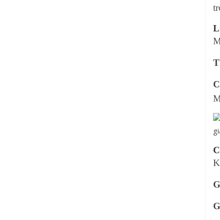
t
L
M
T
C
M
C
K
G
G