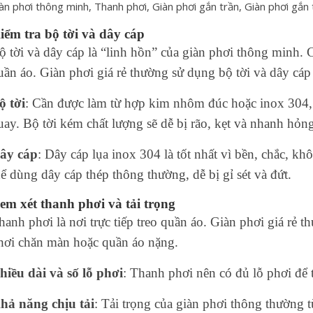
iểm tra bộ tời và dây cáp
ộ tời và dây cáp là “linh hồn” của giàn phơi thông minh.
uần áo. Giàn phơi giá rẻ thường sử dụng bộ tời và dây cáp
ộ tời
: Cần được làm từ hợp kim nhôm đúc hoặc inox 304, 
uay. Bộ tời kém chất lượng sẽ dễ bị rão, kẹt và nhanh hỏn
ây cáp
: Dây cáp lụa inox 304 là tốt nhất vì bền, chắc, khô
hể dùng dây cáp thép thông thường, dễ bị gỉ sét và đứt.
em xét thanh phơi và tải trọng
hanh phơi là nơi trực tiếp treo quần áo. Giàn phơi giá rẻ 
hơi chăn màn hoặc quần áo nặng.
hiều dài và số lỗ phơi
: Thanh phơi nên có đủ lỗ phơi để 
hả năng chịu tải
: Tải trọng của giàn phơi thông thường 