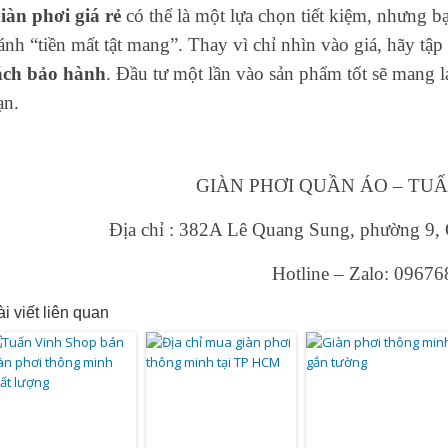
iàn phơi giá rẻ
có thể là một lựa chọn tiết kiệm, nhưng b
ránh “tiền mất tật mang”. Thay vì chỉ nhìn vào giá, hãy tậ
ách bảo hành
. Đầu tư một lần vào sản phẩm tốt sẽ mang lạ
ạn.
GIÀN PHƠI QUẦN ÁO – TU
Địa chỉ : 382A Lê Quang Sung, phường 9,
Hotline – Zalo: 0967
i viết liên quan