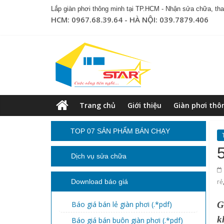
Lắp giàn phơi thông minh tại TP.HCM - Nhận sửa chữa, thay
HCM: 0967.68.39.64 - HÀ NỘI: 039.7879.406
Trang chủ
Giới thiệu
Giàn phơi thô
TOP 07 SẢN PHẨM BÁN CHẠY
Dịch vụ sửa chữa
Download báo giá
rẻ
Báo giá bán lẻ giàn phơi (.*pdf)
G
k
Báo giá bán buôn giàn phơi (.*pdf)