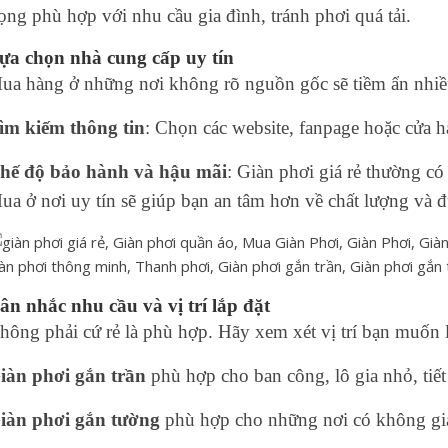
rọng phù hợp với nhu cầu gia đình, tránh phơi quá tải.
ựa chọn nhà cung cấp uy tín
ua hàng ở những nơi không rõ nguồn gốc sẽ tiềm ẩn nhiều
ìm kiếm thông tin
: Chọn các website, fanpage hoặc cửa h
hế độ bảo hành và hậu mãi
: Giàn phơi giá rẻ thường c
ua ở nơi uy tín sẽ giúp bạn an tâm hơn về chất lượng và đ
ân nhắc nhu cầu và vị trí lắp đặt
hông phải cứ rẻ là phù hợp. Hãy xem xét vị trí bạn muốn l
iàn phơi gắn trần
phù hợp cho ban công, lô gia nhỏ, tiết
iàn phơi gắn tường
phù hợp cho những nơi có không gia