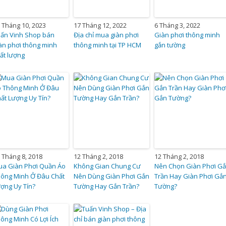
 Tháng 10, 2023
17 Tháng 12, 2022
6 Tháng 3, 2022
ấn Vinh Shop bán
Địa chỉ mua giàn phơi
Giàn phơi thông minh
àn phơi thông minh
thông minh tại TP HCM
gắn tường
ất lượng
 Tháng 8, 2018
12 Tháng 2, 2018
12 Tháng 2, 2018
a Giàn Phơi Quần Áo
Không Gian Chung Cư
Nên Chọn Giàn Phơi G
ông Minh Ở Đâu Chất
Nên Dùng Giàn Phơi Gắn
Trần Hay Giàn Phơi Gắ
ợng Uy Tín?
Tường Hay Gắn Trần?
Tường?