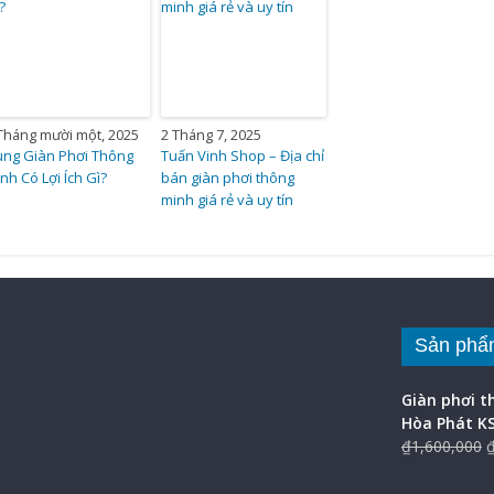
Tháng mười một, 2025
2 Tháng 7, 2025
ng Giàn Phơi Thông
Tuấn Vinh Shop – Địa chỉ
nh Có Lợi Ích Gì?
bán giàn phơi thông
minh giá rẻ và uy tín
Sản phẩ
Giàn phơi 
Hòa Phát K
₫
1,600,000