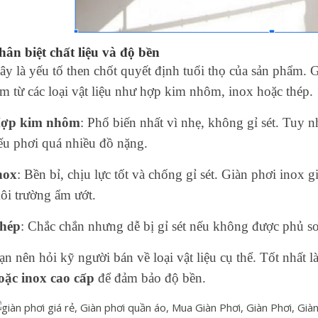
hân biệt chất liệu và độ bền
ây là yếu tố then chốt quyết định tuổi thọ của sản phẩm.
àm từ các loại vật liệu như hợp kim nhôm, inox hoặc thép.
ợp kim nhôm
: Phổ biến nhất vì nhẹ, không gỉ sét. Tuy 
ếu phơi quá nhiều đồ nặng.
nox
: Bền bỉ, chịu lực tốt và chống gỉ sét. Giàn phơi inox gi
ôi trường ẩm ướt.
hép
: Chắc chắn nhưng dễ bị gỉ sét nếu không được phủ s
ạn nên hỏi kỹ người bán về loại vật liệu cụ thể. Tốt nhất 
oặc inox cao cấp
để đảm bảo độ bền.