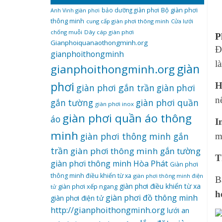
bảo dưỡng giàn phơi
Bộ giàn phơi
Anh Vinh giàn phơi
thông minh
cung cấp giàn phơi thông minh
Cửa lưới
chống muỗi
Dây cáp giàn phơi
P
Gianphoiquanaothongminh.org
Đ
gianphoithongminh
l
gianphoithongminh.org
giàn
phơi
H
giàn phơi gắn trần
giàn phơi
n
giàn phơi quần
gắn tường
giàn phơi inox
giàn phơi quần áo thông
áo
I
minh
giàn phơi thông minh gắn
m
trần
giàn phơi thông minh gắn tường
T
giàn phơi thông minh Hòa Phát
Giàn phơi
thông minh điều khiển từ xa
giàn phơi thông minh điện
B
giàn phơi điều khiển từ xa
giàn phơi xếp ngang
tử
h
giàn phơi đồ thông minh
giàn phơi điện tử
http://gianphoithongminh.org
lưới an