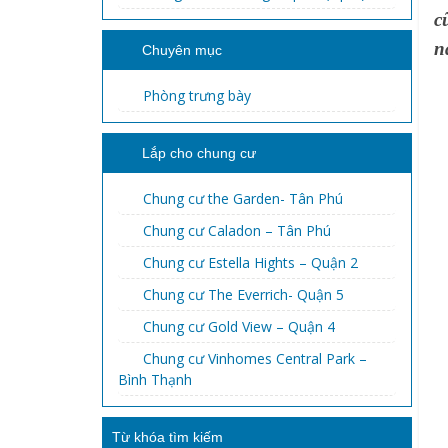
c
n
Chuyên mục
Phòng trưng bày
Lắp cho chung cư
Chung cư the Garden- Tân Phú
Chung cư Caladon – Tân Phú
Chung cư Estella Hights – Quận 2
Chung cư The Everrich- Quận 5
Chung cư Gold View – Quận 4
Chung cư Vinhomes Central Park –
Bình Thạnh
Từ khóa tìm kiếm