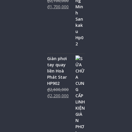
₫
2,100,000
₫
1,700,000
Giàn phơi
tay quay
liền Hoà
Phát Star
HP902
₫
2,600,000
₫
2,200,000