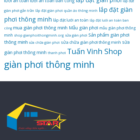
lắp đặt giàn phơi
lưới an toàn
lưới an toàn ban công
lắp đặt
lắp đặt giàn
giàn phơi gắn trần
lắp đặt giàn phơi quần áo thông minh
phơi thông minh
lắp đặt lưới an toàn
lắp đặt lưới an toàn ban
mua giàn phơi thông minh
Mẫu giàn phơi
mẫu giàn phơi thông
công
Sản phẩm giàn phơi
minh
shop gianphoithongminh.org
sửa giàn phơi
thông minh
sửa
sửa chữa giàn phơi thông minh
sửa chữa giàn phơi
Tuấn Vinh Shop
giàn phơi thông minh
thanh phơi
‌giàn‌ ‌phơi‌ ‌thông‌ ‌minh