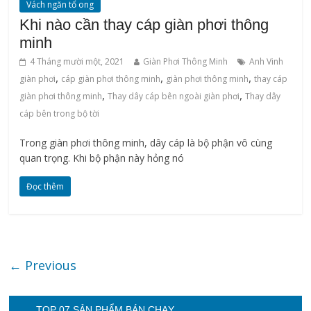
Vách ngăn tổ ong
Khi nào cần thay cáp giàn phơi thông
minh
4 Tháng mười một, 2021
Giàn Phơi Thông Minh
Anh Vinh
,
,
,
giàn phơi
cáp giàn phơi thông minh
‌giàn‌ ‌phơi‌ ‌thông‌ ‌minh
thay cáp
,
,
giàn phơi thông minh
Thay dây cáp bên ngoài giàn phơi
Thay dây
cáp bên trong bộ tời
Trong giàn phơi thông minh, dây cáp là bộ phận vô cùng
quan trọng. Khi bộ phận này hỏng nó
Đọc thêm
← Previous
TOP 07 SẢN PHẨM BÁN CHẠY