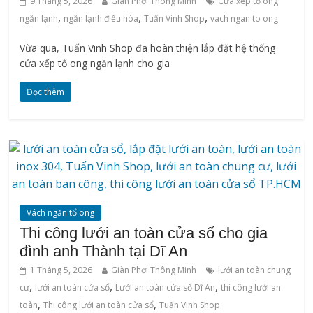
9 Tháng 5, 2026
Giàn Phơi Thông Minh
Cửa xếp tổ ong
,
,
,
ngăn lạnh
ngăn lạnh điều hòa
Tuấn Vinh Shop
vach ngan to ong
Vừa qua, Tuấn Vinh Shop đã hoàn thiện lắp đặt hệ thống
cửa xếp tổ ong ngăn lạnh cho gia
Đọc thêm
Vách ngăn tổ ong
Thi công lưới an toàn cửa sổ cho gia
đình anh Thành tại Dĩ An
1 Tháng 5, 2026
Giàn Phơi Thông Minh
lưới an toàn chung
,
,
,
cư
lưới an toàn cửa sổ
Lưới an toàn cửa sổ Dĩ An
thi công lưới an
,
,
toàn
Thi công lưới an toàn cửa sổ
Tuấn Vinh Shop