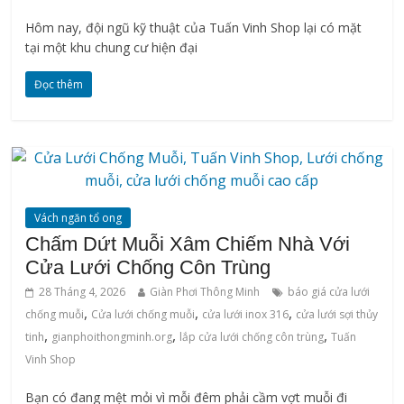
Hôm nay, đội ngũ kỹ thuật của Tuấn Vinh Shop lại có mặt
tại một khu chung cư hiện đại
Đọc thêm
Vách ngăn tổ ong
Chấm Dứt Muỗi Xâm Chiếm Nhà Với
Cửa Lưới Chống Côn Trùng
28 Tháng 4, 2026
Giàn Phơi Thông Minh
báo giá cửa lưới
,
,
,
chống muỗi
Cửa lưới chống muỗi
cửa lưới inox 316
cửa lưới sợi thủy
,
,
,
tinh
gianphoithongminh.org
lắp cửa lưới chống côn trùng
Tuấn
Vinh Shop
Bạn có đang mệt mỏi vì mỗi đêm phải cầm vợt muỗi đi