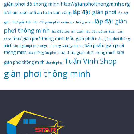
giàn phơi đồ thông minh
http://gianphoithongminh.org
lắp đặt giàn phơi
lưới an toàn
lưới an toàn ban công
lắp đặt
lắp đặt giàn
giàn phơi gắn trần
lắp đặt giàn phơi quần áo thông minh
phơi thông minh
lắp đặt lưới an toàn
lắp đặt lưới an toàn ban
mua giàn phơi thông minh
Mẫu giàn phơi
mẫu giàn phơi thông
công
Sản phẩm giàn phơi
minh
shop gianphoithongminh.org
sửa giàn phơi
thông minh
sửa
sửa chữa giàn phơi thông minh
sửa chữa giàn phơi
Tuấn Vinh Shop
giàn phơi thông minh
thanh phơi
‌giàn‌ ‌phơi‌ ‌thông‌ ‌minh