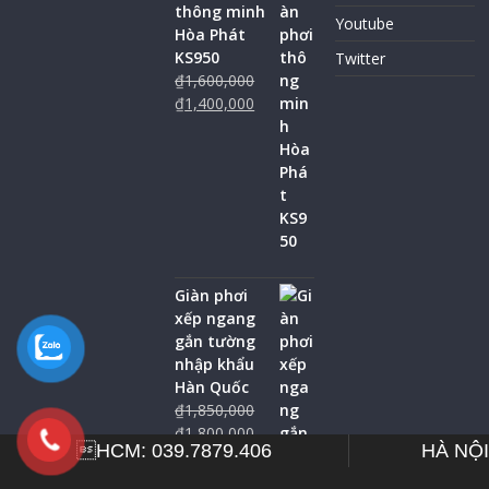
thông minh
Youtube
Hòa Phát
KS950
Twitter
₫
1,600,000
₫
1,400,000
Giàn phơi
xếp ngang
gắn tường
nhập khẩu
Hàn Quốc
₫
1,850,000
₫
1,800,000
HCM:
039.7879.406
HÀ NỘI