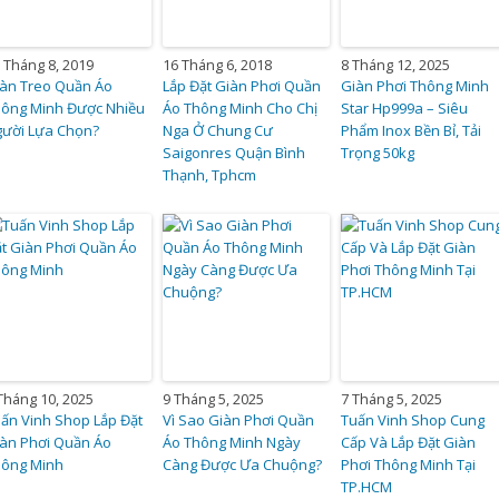
 Tháng 8, 2019
16 Tháng 6, 2018
8 Tháng 12, 2025
àn Treo Quần Áo
Lắp Đặt Giàn Phơi Quần
Giàn Phơi Thông Minh
ông Minh Được Nhiều
Áo Thông Minh Cho Chị
Star Hp999a – Siêu
ười Lựa Chọn?
Nga Ở Chung Cư
Phẩm Inox Bền Bỉ, Tải
Saigonres Quận Bình
Trọng 50kg
Thạnh, Tphcm
Tháng 10, 2025
9 Tháng 5, 2025
7 Tháng 5, 2025
ấn Vinh Shop Lắp Đặt
Vì Sao Giàn Phơi Quần
Tuấn Vinh Shop Cung
àn Phơi Quần Áo
Áo Thông Minh Ngày
Cấp Và Lắp Đặt Giàn
hông Minh
Càng Được Ưa Chuộng?
Phơi Thông Minh Tại
TP.HCM