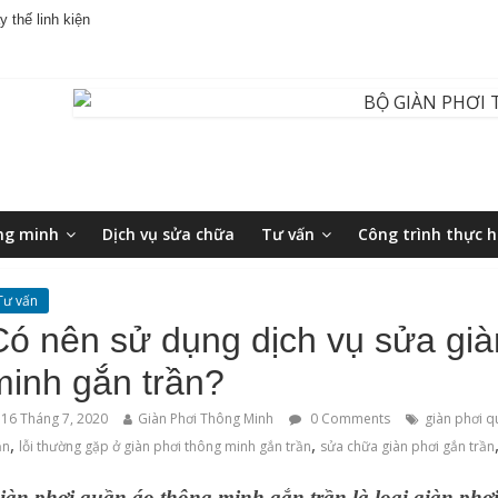
 thế linh kiện
ng minh
Dịch vụ sửa chữa
Tư vấn
Công trình thực h
Tư vấn
Có nên sử dụng dịch vụ sửa già
minh gắn trần?
16 Tháng 7, 2020
Giàn Phơi Thông Minh
0 Comments
giàn phơi 
,
,
ần
lỗi thường gặp ở giàn phơi thông minh gắn trần
sửa chữa giàn phơi gắn trần
iàn phơi quần áo thông minh gắn trần là loại giàn phơi