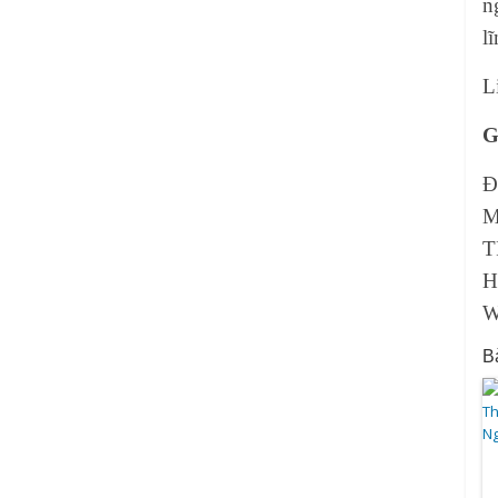
n
l
L
G
Đ
M
T
H
W
Bà