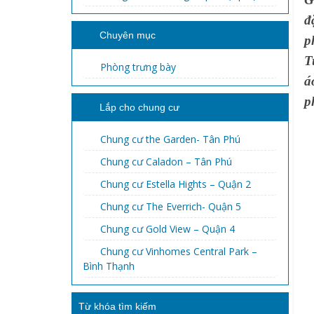
đ
Chuyên mục
p
T
Phòng trưng bày
á
p
Lắp cho chung cư
Chung cư the Garden- Tân Phú
Chung cư Caladon – Tân Phú
Chung cư Estella Hights – Quận 2
Chung cư The Everrich- Quận 5
Chung cư Gold View – Quận 4
Chung cư Vinhomes Central Park –
Bình Thạnh
Từ khóa tìm kiếm