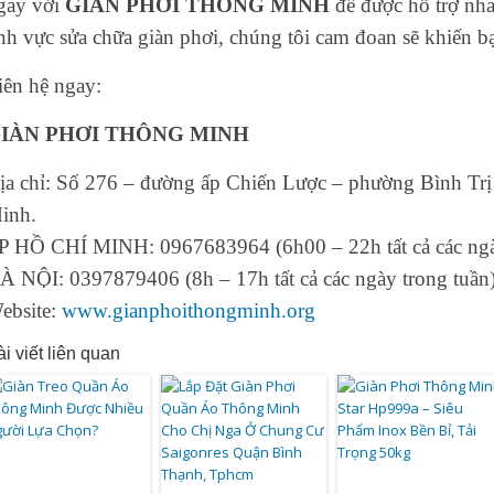
gay với
GIÀN PHƠI THÔNG MINH
để được hỗ trợ nha
ĩnh vực sửa chữa giàn phơi, chúng tôi cam đoan sẽ khiến b
iên hệ ngay:
IÀN PHƠI THÔNG MINH
ịa chỉ: Số 276 – đường ấp Chiến Lược – phường Bình Tr
inh.
P HỒ CHÍ MINH: 0967683964 (6h00 – 22h tất cả các ngà
À NỘI: 0397879406 (8h – 17h tất cả các ngày trong tuần
ebsite:
www.gianphoithongminh.org
i viết liên quan