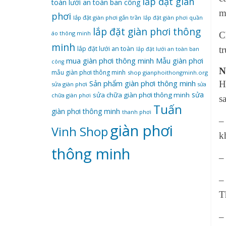
lắp đặt giàn
toàn
lưới an toàn ban công
m
phơi
lắp đặt giàn phơi gắn trần
lắp đặt giàn phơi quần
lắp đặt giàn phơi thông
áo thông minh
C
minh
t
lắp đặt lưới an toàn
lắp đặt lưới an toàn ban
mua giàn phơi thông minh
Mẫu giàn phơi
công
N
mẫu giàn phơi thông minh
shop gianphoithongminh.org
Sản phẩm giàn phơi thông minh
H
sửa giàn phơi
sửa
sửa
sửa chữa giàn phơi thông minh
chữa giàn phơi
s
Tuấn
giàn phơi thông minh
thanh phơi
–
‌giàn‌ ‌phơi‌
Vinh Shop
k
‌thông‌ ‌minh
–
–
T
–