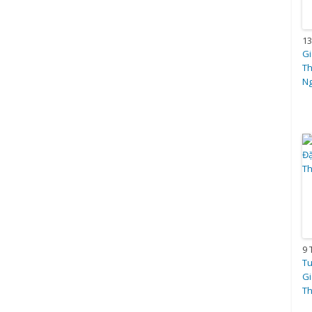
13
Gi
Th
Ng
9 
Tu
Gi
T