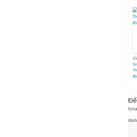
25
Gi
Th
85
Để
Emai
Bình