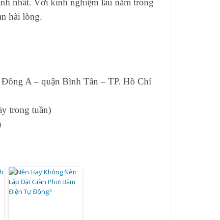
nh nhất. Với kinh nghiệm lâu năm trong
ạn hài lòng.
ị Đông A – quận Bình Tân – TP. Hồ Chí
y trong tuần)
)