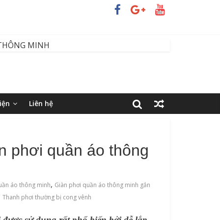
iện
Liên hệ
n phơi quần áo thông
,
quần áo thông minh
Giàn phơi quần áo thông minh gắn
,
Thanh phơi thường bị cong vênh
 được sử dụng rất phổ biến bởi dễ lắp