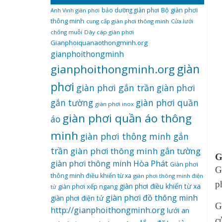
bảo dưỡng giàn phơi
Bộ giàn phơi
Anh Vinh giàn phơi
thông minh
cung cấp giàn phơi thông minh
Cửa lưới
chống muỗi
Dây cáp giàn phơi
Gianphoiquanaothongminh.org
gianphoithongminh
gianphoithongminh.org
giàn
phơi
giàn phơi gắn trần
giàn phơi
giàn phơi quần
gắn tường
giàn phơi inox
giàn phơi quần áo thông
áo
minh
giàn phơi thông minh gắn
trần
giàn phơi thông minh gắn tường
G
giàn phơi thông minh Hòa Phát
Giàn phơi
G
thông minh điều khiển từ xa
giàn phơi thông minh điện
p
giàn phơi điều khiển từ xa
giàn phơi xếp ngang
tử
giàn phơi đồ thông minh
giàn phơi điện tử
G
http://gianphoithongminh.org
lưới an
c