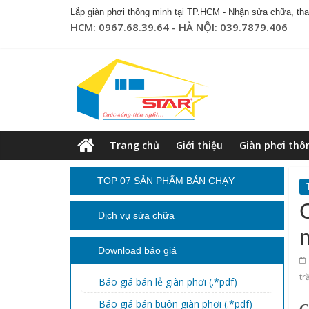
Lắp giàn phơi thông minh tại TP.HCM - Nhận sửa chữa, thay
HCM: 0967.68.39.64 - HÀ NỘI: 039.7879.406
Trang chủ
Giới thiệu
Giàn phơi thô
TOP 07 SẢN PHẨM BÁN CHẠY
Dịch vụ sửa chữa
Download báo giá
tr
Báo giá bán lẻ giàn phơi (.*pdf)
Báo giá bán buôn giàn phơi (.*pdf)
G