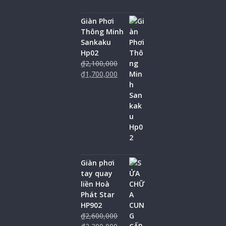
Giàn Phơi
Thông Minh
Sankaku
Hp02
₫
2,100,000
₫
1,700,000
Giàn phơi
tay quay
liền Hoà
Phát Star
HP902
₫
2,600,000