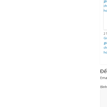
2 
Gi
gi
ch
ho
Để
Emai
Bình