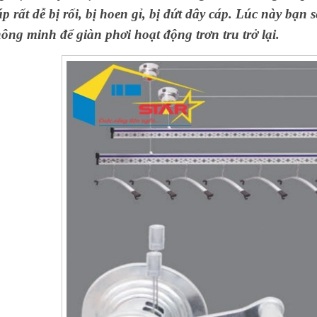
áp rất dễ bị rối, bị hoen gỉ, bị đứt dây cáp. Lúc này bạn
hông minh để giàn phơi hoạt động trơn tru trở lại.