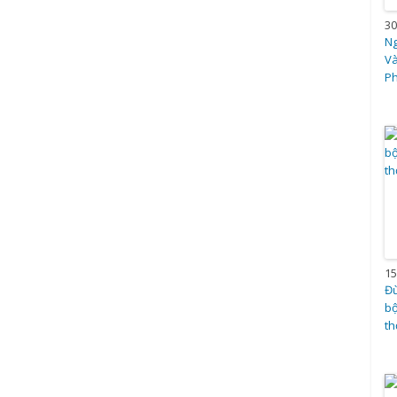
30
N
V
Ph
15
Đừ
bộ
th