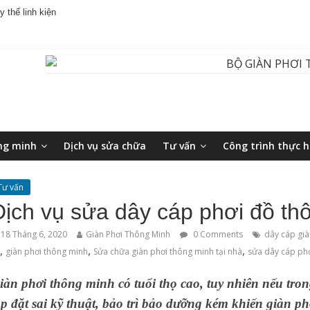
 thế linh kiện
ng minh
Dịch vụ sửa chữa
Tư vấn
Công trình thực h
Tư vấn
Dịch vụ sửa dây cáp phơi đồ th
18 Tháng 6, 2020
Giàn Phơi Thông Minh
0 Comments
dây cáp già
,
,
,
n
‌giàn‌ ‌phơi‌ ‌thông‌ ‌minh
Sửa chữa giàn phơi thông minh tại nhà
sửa dây cáp ph
iàn phơi thông minh có tuổi thọ cao, tuy nhiên nếu tro
ắp đặt sai kỹ thuật, bảo trì bảo dưỡng kém khiến giàn p