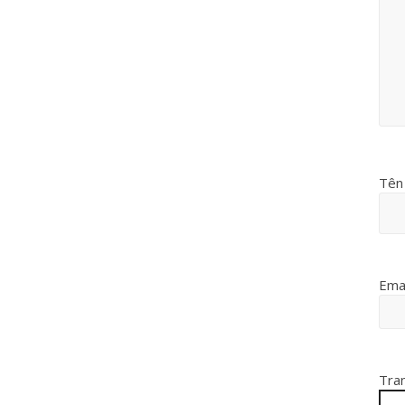
Tê
Ema
Tra