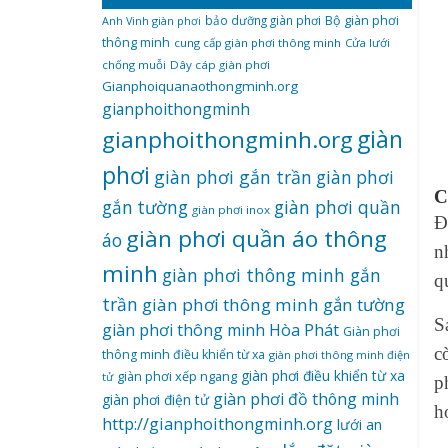
bảo dưỡng giàn phơi
Bộ giàn phơi
Anh Vinh giàn phơi
thông minh
cung cấp giàn phơi thông minh
Cửa lưới
chống muỗi
Dây cáp giàn phơi
Gianphoiquanaothongminh.org
gianphoithongminh
gianphoithongminh.org
giàn
phơi
giàn phơi gắn trần
giàn phơi
C
giàn phơi quần
gắn tường
giàn phơi inox
Đ
giàn phơi quần áo thông
áo
n
minh
giàn phơi thông minh gắn
q
trần
giàn phơi thông minh gắn tường
S
giàn phơi thông minh Hòa Phát
Giàn phơi
c
thông minh điều khiển từ xa
giàn phơi thông minh điện
giàn phơi điều khiển từ xa
giàn phơi xếp ngang
tử
p
giàn phơi đồ thông minh
giàn phơi điện tử
h
http://gianphoithongminh.org
lưới an