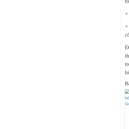
tô
+
+
c
Đ
t
t
h
Bà