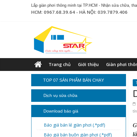
Lắp giàn phơi thông minh tại TP.HCM - Nhận sửa chữa, thay
HCM: 0967.68.39.64 - HÀ NỘI: 039.7879.406
Trang chủ
Giới thiệu
Giàn phơi thô
TOP 07 SẢN PHẨM BÁN CHẠY
Dịch vụ sửa chữa
Download báo giá
tí
Báo giá bán lẻ giàn phơi (.*pdf)
G
l
Báo giá bán buôn giàn phơi (.*pdf)