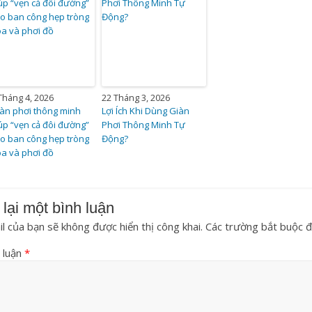
Tháng 4, 2026
22 Tháng 3, 2026
àn phơi thông minh
Lợi Ích Khi Dùng Giàn
úp “vẹn cả đôi đường”
Phơi Thông Minh Tự
o ban công hẹp tròng
Động?
a và phơi đồ
 lại một bình luận
l của bạn sẽ không được hiển thị công khai.
Các trường bắt buộc 
 luận
*