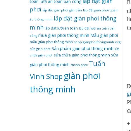
lắp đặt giàn
toàn
lưới an toàn ban công
B
phơi
n
lắp đặt giàn phơi gắn trần
lắp đặt giàn phơi quần
lắp đặt giàn phơi thông
l
áo thông minh
minh
t
lắp đặt lưới an toàn
lắp đặt lưới an toàn ban
mua giàn phơi thông minh
Mẫu giàn phơi
công
mẫu giàn phơi thông minh
shop gianphoithongminh.org
Sản phẩm giàn phơi thông minh
sửa giàn phơi
sửa
sửa
sửa chữa giàn phơi thông minh
chữa giàn phơi
Tuấn
giàn phơi thông minh
thanh phơi
‌giàn‌ ‌phơi‌
Vinh Shop
D
‌thông‌ ‌minh
g
P
đ
+