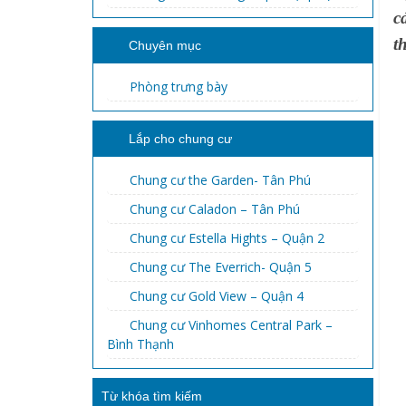
c
t
Chuyên mục
Phòng trưng bày
Lắp cho chung cư
Chung cư the Garden- Tân Phú
Chung cư Caladon – Tân Phú
Chung cư Estella Hights – Quận 2
Chung cư The Everrich- Quận 5
Chung cư Gold View – Quận 4
Chung cư Vinhomes Central Park –
Bình Thạnh
Từ khóa tìm kiếm