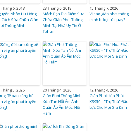
 Tháng 6, 2018
23 Tháng 6, 2018
15 Tháng 7, 2026
guyên Nhân Hư Hỏng
Mách Bạn Địa Điểm Sửa
Vì sao giàn phơi thông
à Cách Sửa Chữa Giàn
Chữa Giàn Phơi Thông
minh bị kẹt củ quay?
ơi Thông Minh
Minh Tại Nhà Uy Tín Ở
Tphcm
 Tháng 5, 2026
20 Tháng 4, 2026
12 Tháng 4, 2026
ng để ban công bề
Giàn Phơi Thông Minh:
Giàn Phơi Hòa Phát
n vì giàn phơi truyền
Xóa Tan Nỗi Ám Ảnh
KS950 – “Trợ Thủ” Đắc
ống!
Quần Áo Ẩm Mốc, Hôi
Lực Cho Mọi Gia Đình
Hám