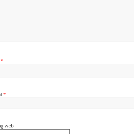
n
*
il
*
ng web