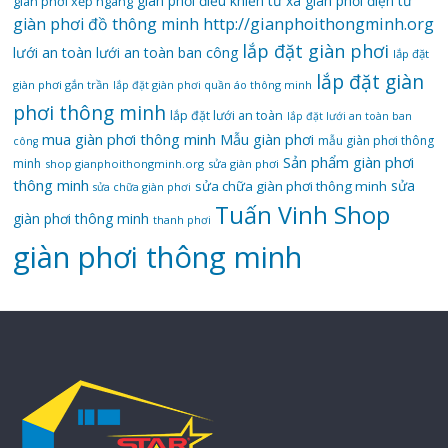
giàn phơi điều khiển từ xa
giàn phơi điện tử
giàn phơi xếp ngang
giàn phơi đồ thông minh
http://gianphoithongminh.org
lắp đặt giàn phơi
lưới an toàn
lưới an toàn ban công
lắp đặt
lắp đặt giàn
giàn phơi gắn trần
lắp đặt giàn phơi quần áo thông minh
phơi thông minh
lắp đặt lưới an toàn
lắp đặt lưới an toàn ban
mua giàn phơi thông minh
Mẫu giàn phơi
mẫu giàn phơi thông
công
Sản phẩm giàn phơi
minh
shop gianphoithongminh.org
sửa giàn phơi
thông minh
sửa
sửa chữa giàn phơi thông minh
sửa chữa giàn phơi
Tuấn Vinh Shop
giàn phơi thông minh
thanh phơi
‌giàn‌ ‌phơi‌ ‌thông‌ ‌minh