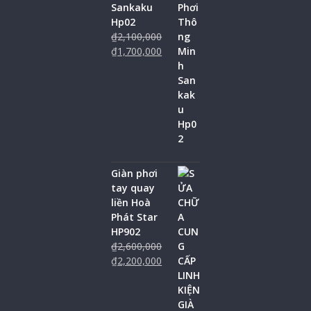
Sankaku
Hp02
₫
2,100,000
₫
1,700,000
Giàn phơi
tay quay
liền Hoà
Phát Star
HP902
₫
2,600,000
₫
2,200,000