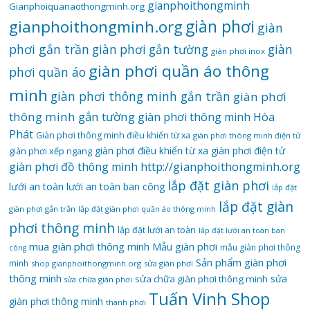
gianphoithongminh
Gianphoiquanaothongminh.org
gianphoithongminh.org
giàn phơi
giàn
phơi gắn trần
giàn
giàn phơi gắn tường
giàn phơi inox
giàn phơi quần áo thông
phơi quần áo
minh
giàn phơi thông minh gắn trần
giàn phơi
thông minh gắn tường
giàn phơi thông minh Hòa
Phát
Giàn phơi thông minh điều khiển từ xa
giàn phơi thông minh điện tử
giàn phơi điều khiển từ xa
giàn phơi điện tử
giàn phơi xếp ngang
giàn phơi đồ thông minh
http://gianphoithongminh.org
lắp đặt giàn phơi
lưới an toàn
lưới an toàn ban công
lắp đặt
lắp đặt giàn
giàn phơi gắn trần
lắp đặt giàn phơi quần áo thông minh
phơi thông minh
lắp đặt lưới an toàn
lắp đặt lưới an toàn ban
mua giàn phơi thông minh
Mẫu giàn phơi
mẫu giàn phơi thông
công
Sản phẩm giàn phơi
minh
shop gianphoithongminh.org
sửa giàn phơi
thông minh
sửa
sửa chữa giàn phơi thông minh
sửa chữa giàn phơi
Tuấn Vinh Shop
giàn phơi thông minh
thanh phơi