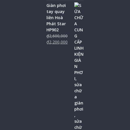
Giàn phơi
tay quay
liền Hoà
Phát Star
HP902
₫
2,600,000
₫
2,200,000