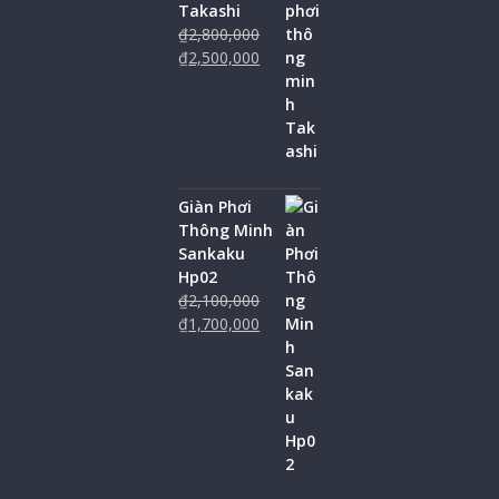
Takashi
₫
2,800,000
₫
2,500,000
Giàn Phơi
Thông Minh
Sankaku
Hp02
₫
2,100,000
₫
1,700,000