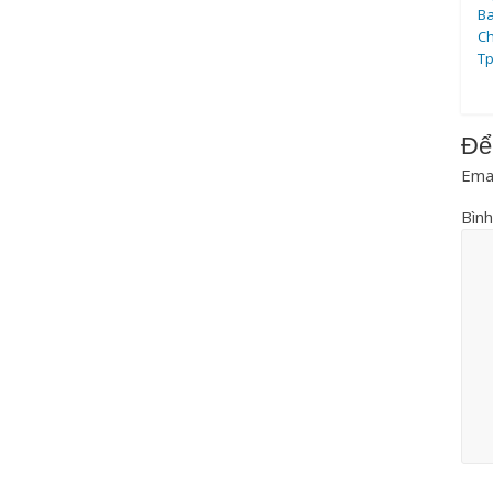
B
Ch
T
Để
Emai
Bình