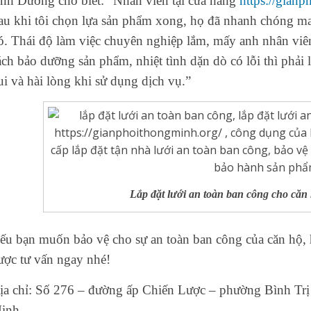
nh Dương cho biết: “Nhân viên tại cửa hàng
https://gian
au khi tôi chọn lựa sản phẩm xong, họ đã nhanh chóng ma
ó. Thái độ làm việc chuyên nghiệp lắm, mấy anh nhân viên
ách bảo dưỡng sản phẩm, nhiệt tình dặn dò có lỗi thì phải 
ui và hài lòng khi sử dụng dịch vụ.”
Lắp đặt lưới an toàn ban công cho că
ếu bạn muốn bảo vệ cho sự an toàn ban công của căn hộ, 
ược tư vấn ngay nhé!
ịa chỉ: Số 276 – đường ấp Chiến Lược – phường Bình Tr
inh.