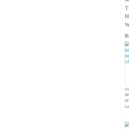
T
H
W
Bà
31
N
Kh
Lư