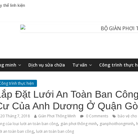
 thế linh kiện
ng minh
Dịch vụ sửa chữa
Tư vấn
Công trình thực h
Công trình thực hiện
Lắp Đặt Lưới An Toàn Ban Côn
Cư Của Anh Dương Ở Quận Gò
20 Tháng 7, 2018
Giàn Phơi Thông Minh
0 Comments
bảo vệ cho
,
,
,
ng của loại lưới an toàn ban công
‌giàn‌ ‌phơi‌ ‌thông‌ ‌minh
gianphoithongminh
,
ới an toàn ban công
lưới an toàn ban công