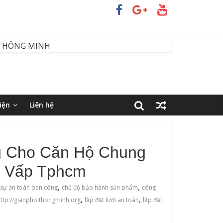
iện
Liên hệ
g Cho Căn Hộ Chung
 Vấp Tphcm
,
,
 sự an toàn ban công
chế độ bảo hành sản phẩm
công
,
,
http://gianphoithongminh.org
lắp đặt lưới an toàn
lắp đặt