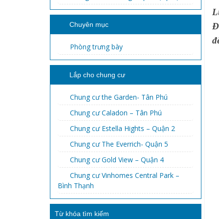
L
Chuyên mục
Đ
đ
Phòng trưng bày
Lắp cho chung cư
Chung cư the Garden- Tân Phú
Chung cư Caladon – Tân Phú
Chung cư Estella Hights – Quận 2
Chung cư The Everrich- Quận 5
Chung cư Gold View – Quận 4
Chung cư Vinhomes Central Park –
Bình Thạnh
Từ khóa tìm kiếm