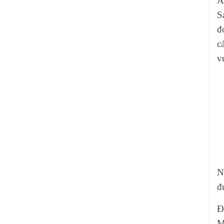
A
S
đ
c
v
N
đ
Đ
M