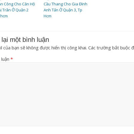
an Công Cho Căn Hộ
Cầu Thang Cho Gia Đình
ị Trân Ở Quận 2
Anh Tấn Ở Quận 3, Tp
phcm
Hcm
 lại một bình luận
l của bạn sẽ không được hiển thị công khai.
Các trường bắt buộc 
 luận
*