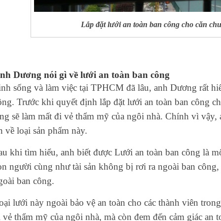
Lắp đặt lưới an toàn ban công cho căn c
nh Dương nói gì về lưới an toàn ban công
inh sống và làm việc tại TPHCM đã lâu, anh Dương rất hiể
ông. Trước khi quyết định lắp đặt lưới an toàn ban công 
ắng sẽ làm mất đi vẻ thẩm mỹ của ngôi nhà. Chính vì vậy,
in về loại sản phẩm này.
au khi tìm hiểu, anh biết được Lưới an toàn ban công là 
on người cùng như tài sản không bị rơi ra ngoài ban công,
goài ban công.
oại lưới này ngoài bảo vệ an toàn cho các thành viên tro
i vẻ thẩm mỹ của ngôi nhà, mà còn đem đến cảm giác an to