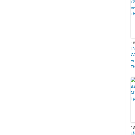
18
Lắ
Cầ
A
T
13
Lắ