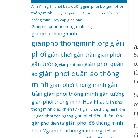
bảo dưỡng giàn phơi
Bộ giàn phơi
Anh Vinh giàn phơi
thông minh
cung cấp giàn phơi thông minh
Cửa lưới
chống muỗi
Dây cáp giàn phơi
Gianphoiquanaothongminh.org
gianphoithongminh
gianphoithongminh.org
giàn
A
phơi
giàn phơi gắn trần
giàn phơi
S
giàn phơi quần
gắn tường
c
giàn phơi inox
giàn phơi quần áo thông
l
áo
t
minh
giàn phơi thông minh gắn
trần
giàn phơi thông minh gắn tường
S
giàn phơi thông minh Hòa Phát
Giàn phơi
c
thông minh điều khiển từ xa
giàn phơi thông minh điện
n
giàn phơi điều khiển từ xa
giàn phơi xếp ngang
tử
giàn phơi đồ thông minh
giàn phơi điện tử
L
http://gianphoithongminh.org
lưới an
đ