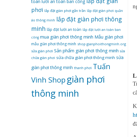
lắp đặt giàn
toàn
lưới an toàn ban công
n
phơi
lắp đặt giàn phơi gắn trần
lắp đặt giàn phơi quần
lắp đặt giàn phơi thông
áo thông minh
minh
lắp đặt lưới an toàn
lắp đặt lưới an toàn ban
mua giàn phơi thông minh
Mẫu giàn phơi
công
mẫu giàn phơi thông minh
shop gianphoithongminh.org
Sản phẩm giàn phơi thông minh
sửa giàn phơi
sửa
sửa
sửa chữa giàn phơi thông minh
chữa giàn phơi
Tuấn
giàn phơi thông minh
thanh phơi
L
‌giàn‌ ‌phơi‌
Vinh Shop
T
‌thông‌ ‌minh
c
K
h
đ