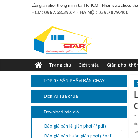
Lắp giàn phơi thông minh tại TP.HCM - Nhận sửa chữa, thay
HCM: 0967.68.39.64 - HÀ NỘI: 039.7879.406
Trang chủ
Giới thiệu
Giàn phơi thô
TOP 07 SẢN PHẨM BÁN CHẠY
Dịch vụ sửa chữa
Download báo giá
dụ
Báo giá bán lẻ giàn phơi (.*pdf)
lư
Báo giá bán buôn giàn phơi (.*pdf)