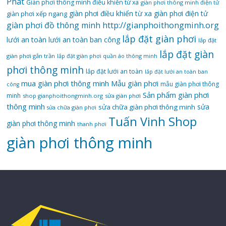
Phát
Giàn phơi thông minh điều khiển từ xa
giàn phơi thông minh điện tử
giàn phơi điều khiển từ xa
giàn phơi điện tử
giàn phơi xếp ngang
giàn phơi đồ thông minh
http://gianphoithongminh.org
lắp đặt giàn phơi
lưới an toàn
lưới an toàn ban công
lắp đặt
lắp đặt giàn
giàn phơi gắn trần
lắp đặt giàn phơi quần áo thông minh
phơi thông minh
lắp đặt lưới an toàn
lắp đặt lưới an toàn ban
mua giàn phơi thông minh
Mẫu giàn phơi
mẫu giàn phơi thông
công
Sản phẩm giàn phơi
minh
shop gianphoithongminh.org
sửa giàn phơi
thông minh
sửa
sửa chữa giàn phơi thông minh
sửa chữa giàn phơi
Tuấn Vinh Shop
giàn phơi thông minh
thanh phơi
‌giàn‌ ‌phơi‌ ‌thông‌ ‌minh