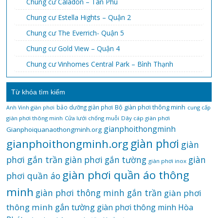
Chung cư Caladon – Tân Phú
Chung cư Estella Hights – Quận 2
Chung cư The Everrich- Quận 5
Chung cư Gold View – Quận 4
Chung cư Vinhomes Central Park – Bình Thạnh
Từ khóa tìm kiếm
bảo dưỡng giàn phơi
Bộ giàn phơi thông minh
Anh Vinh giàn phơi
cung cấp
giàn phơi thông minh
Cửa lưới chống muỗi
Dây cáp giàn phơi
gianphoithongminh
Gianphoiquanaothongminh.org
gianphoithongminh.org
giàn phơi
giàn
phơi gắn trần
giàn
giàn phơi gắn tường
giàn phơi inox
giàn phơi quần áo thông
phơi quần áo
minh
giàn phơi thông minh gắn trần
giàn phơi
thông minh gắn tường
giàn phơi thông minh Hòa