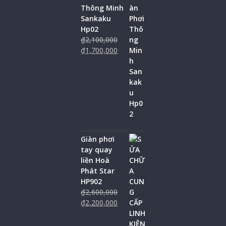
Thông Minh
Sankaku
Hp02
₫
2,100,000
₫
1,700,000
Giàn phơi
tay quay
liền Hoà
Phát Star
HP902
₫
2,600,000
₫
2,200,000