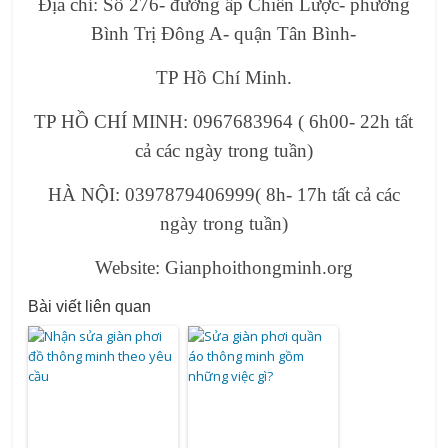
Địa chỉ: Số 276- đường ấp Chiến Lược- phường
Bình Trị Đông A- quận Tân Bình-
TP Hồ Chí Minh.
TP HỒ CHÍ MINH: 0967683964 ( 6h00- 22h tất
cả các ngày trong tuần)
HÀ NỘI: 0397879406999( 8h- 17h tất cả các
ngày trong tuần)
Website: Gianphoithongminh.org
Bài viết liên quan