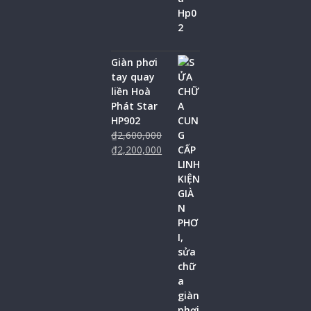
Giàn phơi
tay quay
liền Hoà
Phát Star
HP902
₫
2,600,000
₫
2,200,000