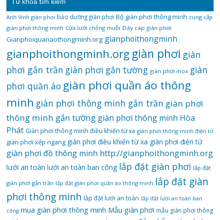
Từ khóa tìm kiếm
bảo dưỡng giàn phơi
Bộ giàn phơi thông minh
Anh Vinh giàn phơi
cung cấp
giàn phơi thông minh
Cửa lưới chống muỗi
Dây cáp giàn phơi
gianphoithongminh
Gianphoiquanaothongminh.org
gianphoithongminh.org
giàn phơi
giàn
phơi gắn trần
giàn
giàn phơi gắn tường
giàn phơi inox
giàn phơi quần áo thông
phơi quần áo
minh
giàn phơi thông minh gắn trần
giàn phơi
thông minh gắn tường
giàn phơi thông minh Hòa
Phát
Giàn phơi thông minh điều khiển từ xa
giàn phơi thông minh điện tử
giàn phơi điều khiển từ xa
giàn phơi điện tử
giàn phơi xếp ngang
giàn phơi đồ thông minh
http://gianphoithongminh.org
lắp đặt giàn phơi
lưới an toàn
lưới an toàn ban công
lắp đặt
lắp đặt giàn
giàn phơi gắn trần
lắp đặt giàn phơi quần áo thông minh
phơi thông minh
lắp đặt lưới an toàn
lắp đặt lưới an toàn ban
mua giàn phơi thông minh
Mẫu giàn phơi
mẫu giàn phơi thông
công