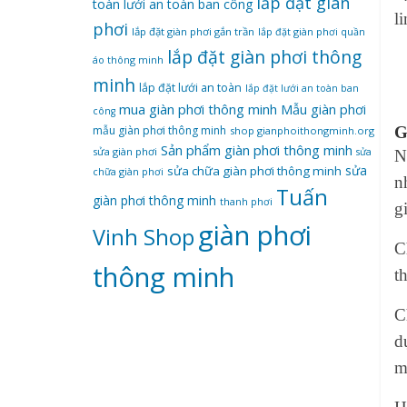
lắp đặt giàn
toàn
lưới an toàn ban công
l
phơi
lắp đặt giàn phơi gắn trần
lắp đặt giàn phơi quần
lắp đặt giàn phơi thông
áo thông minh
minh
lắp đặt lưới an toàn
lắp đặt lưới an toàn ban
mua giàn phơi thông minh
Mẫu giàn phơi
công
G
mẫu giàn phơi thông minh
shop gianphoithongminh.org
Sản phẩm giàn phơi thông minh
sửa giàn phơi
sửa
N
sửa
sửa chữa giàn phơi thông minh
chữa giàn phơi
n
Tuấn
giàn phơi thông minh
thanh phơi
g
‌giàn‌ ‌phơi‌
Vinh Shop
C
‌thông‌ ‌minh
t
C
d
m