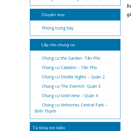
b
g
Chuyên mục
Phòng trưng bày
Lắp cho chung cư
Chung cư the Garden- Tân Phú
Chung cư Caladon – Tân Phú
Chung cư Estella Hights – Quận 2
Chung cư The Everrich- Quận 5
Chung cư Gold View – Quận 4
Chung cư Vinhomes Central Park –
Bình Thạnh
Từ khóa tìm kiếm