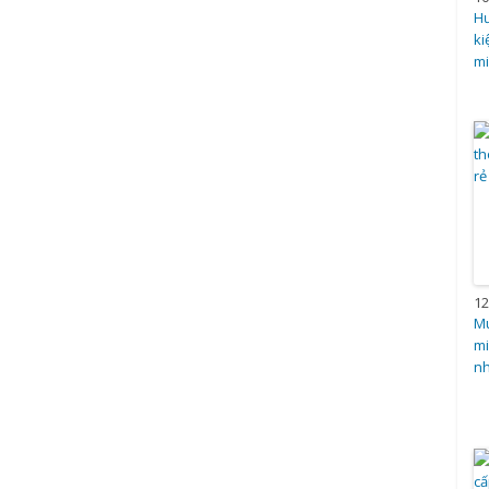
Hư
ki
m
12
Mu
mi
nh