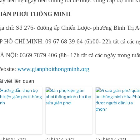
ãy liên hệ ngay đến chúng tôi để được cung cấp bộ linh 
IÀN PHƠI THÔNG MINH
ịa chỉ: Số 276- đường ấp Chiến Lược- phường Bình Trị 
P HỒ CHÍ MINH: 09 67 68 39 64 (6h00- 22h tất cả các ng
À NỘI: 0369 7879 406 (8h- 17h tất cả các ngày trong tuầ
ebsite:
www.gianphoithongminh.org
i viết liên quan
 Tháng 1, 2022
7 Tháng 4, 2021
15 Tháng 7, 2021