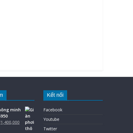
m
Kết nối
thông minh
Facebook
S950
Youtube
₫
1,400,000
Twitter