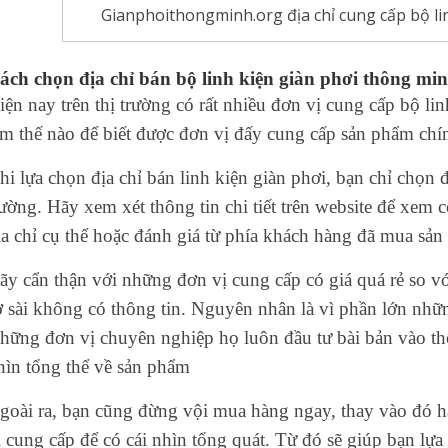
Gianphoithongminh.org địa chỉ cung cấp bộ li
ách chọn địa chỉ bán bộ linh kiện giàn phơi thông mi
iện nay trên thị trường có rất nhiều đơn vị cung cấp bộ l
àm thế nào để biết được đơn vị đấy cung cấp sản phẩm chí
hi lựa chọn địa chỉ bán linh kiện giàn phơi, bạn chỉ chọn đ
rường. Hãy xem xét thông tin chi tiết trên website để xem 
ịa chỉ cụ thể hoặc đánh giá từ phía khách hàng đã mua sả
ãy cẩn thận với những đơn vị cung cấp có giá quá rẻ so với
ơ sài không có thông tin. Nguyên nhân là vì phần lớn nhữ
hững đơn vị chuyên nghiệp họ luôn đầu tư bài bản vào th
hìn tổng thể về sản phẩm
goài ra, bạn cũng đừng vội mua hàng ngay, thay vào đó h
ị cung cấp để có cái nhìn tổng quát. Từ đó sẽ giúp bạn lự