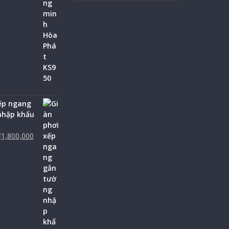
ếp ngang
nhập khẩu
₫
1,800,000