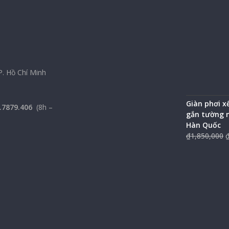
P. Hồ Chí Minh
Giàn phơi x
.7879.406
(8h –
gắn tường 
Hàn Quốc
₫
1,850,000