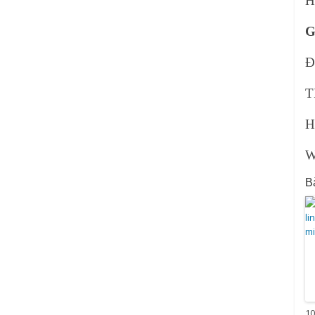
H
G
Đ
T
H
W
Bà
10