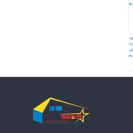
14
Tu
cấ
t