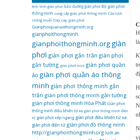
bảo dưỡng giàn phơi
Bộ giàn phơi
Anh Vinh giàn phơi
thông minh
cung cấp giàn phơi thông minh
Cửa lưới
chống muỗi
Dây cáp giàn phơi
C
Gianphoiquanaothongminh.org
H
gianphoithongminh
l
gianphoithongminh.org
giàn
phơi
giàn phơi gắn trần
giàn phơi
K
giàn phơi quần
gắn tường
t
giàn phơi inox
giàn phơi quần áo thông
đ
áo
minh
giàn phơi thông minh gắn
H
trần
giàn phơi thông minh gắn tường
s
giàn phơi thông minh Hòa Phát
Giàn phơi
N
thông minh điều khiển từ xa
giàn phơi thông minh điện
n
giàn phơi điều khiển từ xa
giàn phơi xếp ngang
tử
giàn phơi đồ thông minh
giàn phơi điện tử
N
http://gianphoithongminh.org
lưới an
v