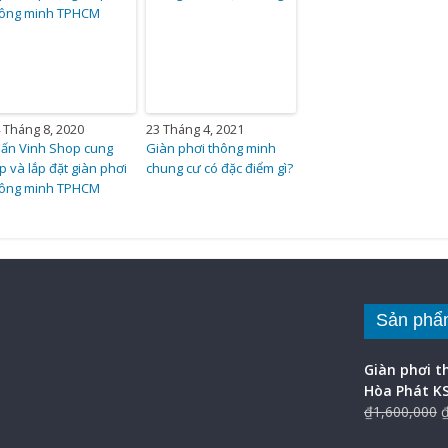
 Tháng 8, 2020
23 Tháng 4, 2021
ấn Vinh Shop cung
Giàn phơi thông minh
p và lắp đặt giàn phơi
chung cư có đặc điểm gì?
hông minh TPHCM
Sản phẩ
Giàn phơi 
Hòa Phát K
₫
1,600,000