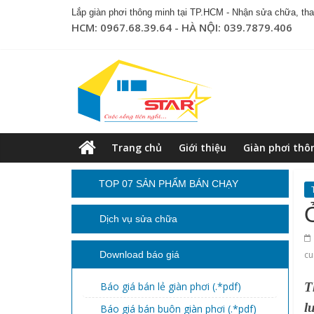
Lắp giàn phơi thông minh tại TP.HCM - Nhận sửa chữa, thay
HCM: 0967.68.39.64 - HÀ NỘI: 039.7879.406
Trang chủ
Giới thiệu
Giàn phơi thô
TOP 07 SẢN PHẨM BÁN CHẠY
Dịch vụ sửa chữa
Download báo giá
cu
Báo giá bán lẻ giàn phơi (.*pdf)
T
l
Báo giá bán buôn giàn phơi (.*pdf)