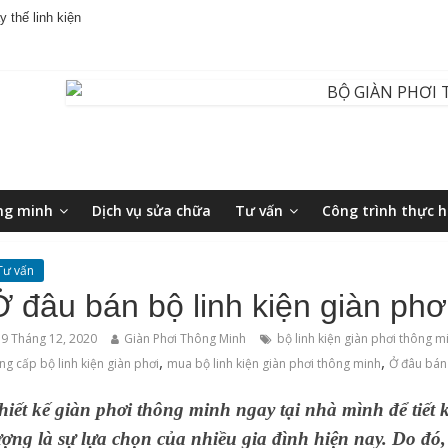
 thế linh kiện
ng minh
Dịch vụ sửa chữa
Tư vấn
Công trình thực h
Tư vấn
Ở đâu bán bộ linh kiện giàn phơ
9 Tháng 12, 2020
Giàn Phơi Thông Minh
bộ linh kiện giàn phơi thông m
,
,
ng cấp bộ linh kiện giàn phơi
mua bộ linh kiện giàn phơi thông minh
Ở đâu bán 
hiết kế giàn phơi thông minh ngay tại nhà mình để tiết 
ượng là sự lựa chọn của nhiều gia đình hiện nay. Do đó