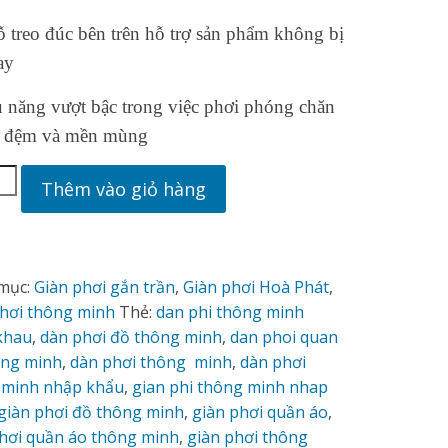
ỗ treo đúc bên trên hỗ trợ sản phẩm không bị
ay
u năng vượt bậc trong việc phơi phóng chăn
i đệm và mền mùng
Thêm vào giỏ hàng
mục:
Giàn phơi gắn trần
,
Giàn phơi Hoà Phát
,
phơi thông minh
Thẻ:
dan phi thông minh
khau
,
dàn phơi đồ thông minh
,
dan phoi quan
ong minh
,
dàn phơi thông minh
,
dàn phơi
 minh nhập khẩu
,
gian phi thông minh nhap
giàn phơi đồ thông minh
,
giàn phơi quần áo
,
hơi quần áo thông minh
,
giàn phơi thông