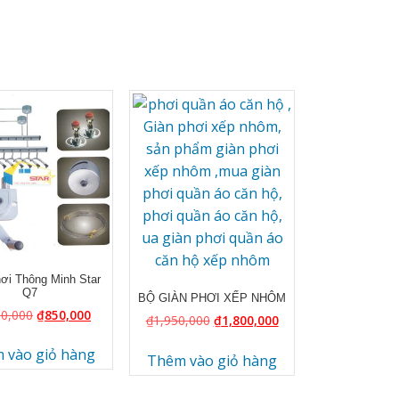
ơi Thông Minh Star
Q7
BỘ GIÀN PHƠI XẾP NHÔM
00,000
₫
850,000
₫
1,950,000
₫
1,800,000
 vào giỏ hàng
Thêm vào giỏ hàng