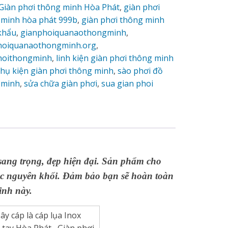
Giàn phơi thông minh Hòa Phát
,
giàn phơi
 minh hòa phát 999b
,
giàn phơi thông minh
khẩu
,
gianphoiquanaothongminh
,
hoiquanaothongminh.org
,
hoithongminh
,
linh kiện giàn phơi thông minh
hụ kiện giàn phơi thông minh
,
sào phơi đồ
 minh
,
sửa chữa giàn phơi
,
sua gian phoi
sang trọng, đẹp hiện đại. Sản phẩm cho
úc nguyên khối. Đảm bảo bạn sẽ hoàn toàn
inh này.