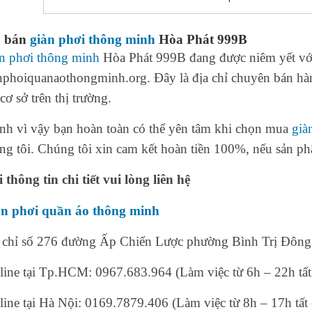
á bán
giàn phơi thông minh
Hòa Phát 999B
n phơi thông minh
Hòa Phát 999B đang được niêm yết với
nphoiquanaothongminh.org. Đây là địa chỉ chuyên bán hà
 cơ sở trên thị trường.
nh vì vậy bạn hoàn toàn có thể yên tâm khi chọn mua
già
ng tôi. Chúng tôi xin cam kết hoàn tiền 100%, nếu sản ph
 thông tin chi tiết vui lòng liên hệ
n phơi quần áo thông minh
 chỉ số 276 đường Ấp Chiến Lược phường Bình Trị Đô
line tại Tp.HCM: 0967.683.964 (Làm việc từ 6h – 22h tất 
line tại Hà Nội: 0169.7879.406 (Làm việc từ 8h – 17h tất 