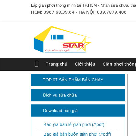
Lắp giàn phơi thông minh tại TP.HCM - Nhận sửa chữa, thay
HCM: 0967.68.39.64 - HÀ NỘI: 039.7879.406
Trang chủ
Giới thiệu
Giàn phơi thôn
TOP 07 SẢN PHẨM BÁN CHẠY
Dịch vụ sửa chữa
Download báo giá
Báo giá bán lẻ giàn phơi (.*pdf)
Báo giá bán buôn giàn phơi (.*pdf)