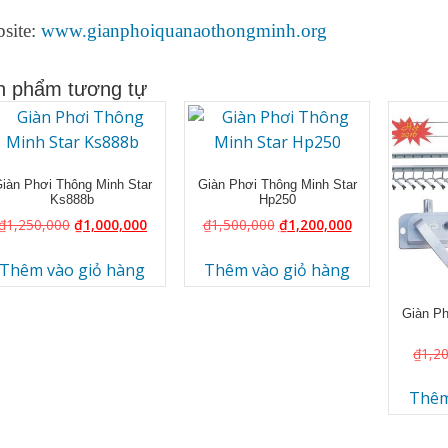
site:
www.gianphoiquanaothongminh.org
n phẩm tương tự
iàn Phơi Thông Minh Star
Giàn Phơi Thông Minh Star
Ks888b
Hp250
₫
1,250,000
₫
1,000,000
₫
1,500,000
₫
1,200,000
Thêm vào giỏ hàng
Thêm vào giỏ hàng
Giàn Ph
₫
1,2
Thêm