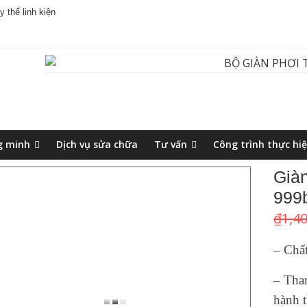
 thế linh kiện
g minh
Dịch vụ sửa chữa
Tư vấn
Công trình thực hi
Già
999
₫
1,4
– Chấ
– Tha
hành 