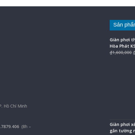
Sản phẩ
Giàn phơi 
Hòa Phát K
₫
1,600,000
P. Hồ Chí Minh
Giàn phơi x
.7879.406
(8h –
gắn tường 