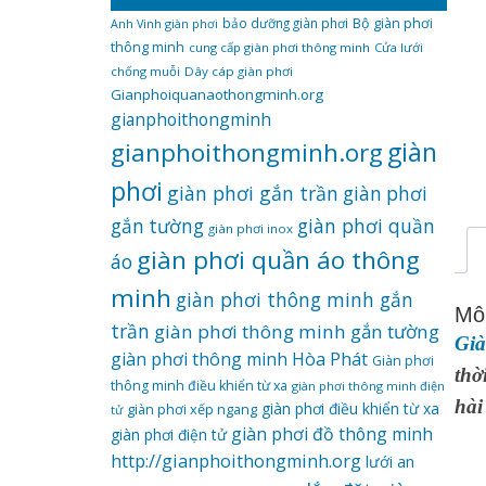
bảo dưỡng giàn phơi
Bộ giàn phơi
Anh Vinh giàn phơi
thông minh
cung cấp giàn phơi thông minh
Cửa lưới
chống muỗi
Dây cáp giàn phơi
Gianphoiquanaothongminh.org
gianphoithongminh
gianphoithongminh.org
giàn
phơi
giàn phơi gắn trần
giàn phơi
giàn phơi quần
gắn tường
giàn phơi inox
giàn phơi quần áo thông
áo
minh
giàn phơi thông minh gắn
Mô
trần
giàn phơi thông minh gắn tường
Già
giàn phơi thông minh Hòa Phát
Giàn phơi
thờ
thông minh điều khiển từ xa
giàn phơi thông minh điện
hài
giàn phơi điều khiển từ xa
giàn phơi xếp ngang
tử
giàn phơi đồ thông minh
giàn phơi điện tử
http://gianphoithongminh.org
lưới an