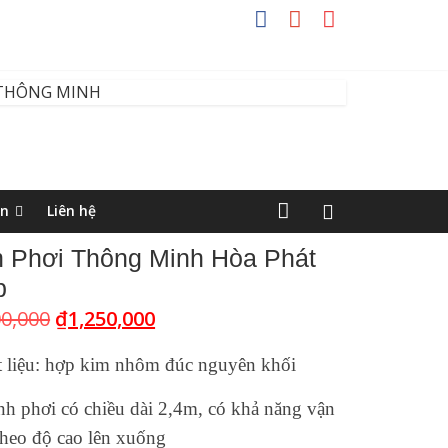
ện
Liên hệ
n Phơi Thông Minh Hòa Phát
b
00,000
₫
1,250,000
t liệu: hợp kim nhôm đúc nguyên khối
nh phơi có chiều dài 2,4m, có khả năng vận
theo độ cao lên xuống