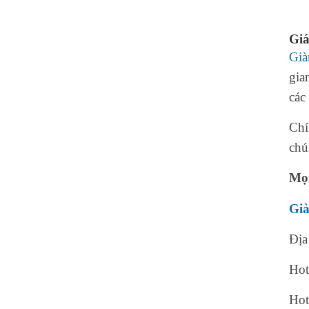
Gi
Già
gia
các
Chí
chú
Mọi
Già
Địa
Hot
Hot