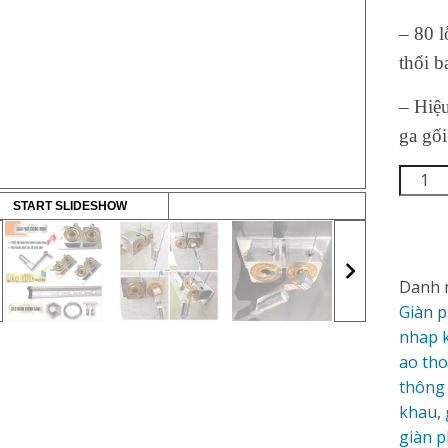
– 80 l
thổi b
– Hiệ
ga gố
START SLIDESHOW
Danh 
Giàn 
nhap 
ao th
thông
khau
,
giàn p