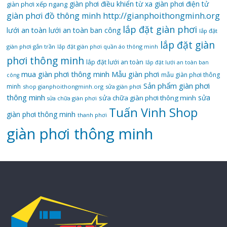
giàn phơi điều khiển từ xa
giàn phơi điện tử
giàn phơi xếp ngang
giàn phơi đồ thông minh
http://gianphoithongminh.org
lắp đặt giàn phơi
lưới an toàn
lưới an toàn ban công
lắp đặt
lắp đặt giàn
giàn phơi gắn trần
lắp đặt giàn phơi quần áo thông minh
phơi thông minh
lắp đặt lưới an toàn
lắp đặt lưới an toàn ban
mua giàn phơi thông minh
Mẫu giàn phơi
mẫu giàn phơi thông
công
Sản phẩm giàn phơi
minh
shop gianphoithongminh.org
sửa giàn phơi
thông minh
sửa
sửa chữa giàn phơi thông minh
sửa chữa giàn phơi
Tuấn Vinh Shop
giàn phơi thông minh
thanh phơi
‌giàn‌ ‌phơi‌ ‌thông‌ ‌minh