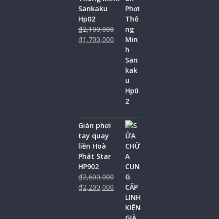
Sankaku
Hp02
₫
2,100,000
₫
1,700,000
Giàn phơi
tay quay
liền Hoà
Phát Star
HP902
₫
2,600,000
₫
2,200,000