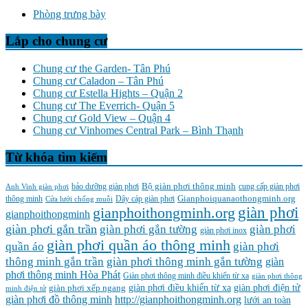
Phòng trưng bày
Lắp cho chung cư
Chung cư the Garden- Tân Phú
Chung cư Caladon – Tân Phú
Chung cư Estella Hights – Quận 2
Chung cư The Everrich- Quận 5
Chung cư Gold View – Quận 4
Chung cư Vinhomes Central Park – Bình Thạnh
Từ khóa tìm kiếm
Bộ giàn phơi thông minh
Anh Vinh giàn phơi
bảo dưỡng giàn phơi
cung cấp giàn phơi
Gianphoiquanaothongminh.org
thông minh
Cửa lưới chống muỗi
Dây cáp giàn phơi
gianphoithongminh.org
giàn phơi
gianphoithongminh
giàn phơi gắn trần
giàn phơi
giàn phơi gắn tường
giàn phơi inox
giàn phơi quần áo thông minh
quần áo
giàn phơi
thông minh gắn trần
giàn phơi thông minh gắn tường
giàn
phơi thông minh Hòa Phát
Giàn phơi thông minh điều khiển từ xa
giàn phơi thông
giàn phơi điều khiển từ xa
giàn phơi điện tử
giàn phơi xếp ngang
minh điện tử
giàn phơi đồ thông minh
http://gianphoithongminh.org
lưới an toàn