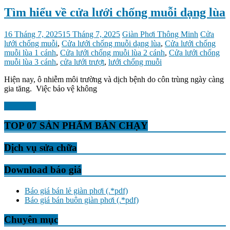
Tìm hiểu về cửa lưới chống muỗi dạng lùa
16 Tháng 7, 2025
15 Tháng 7, 2025
Giàn Phơi Thông Minh
Cửa
lưới chống muỗi
,
Cửa lưới chống muỗi dạng lùa
,
Cửa lưới chống
muỗi lùa 1 cánh
,
Cửa lưới chống muỗi lùa 2 cánh
,
Cửa lưới chống
muỗi lùa 3 cánh
,
cửa lưới trượt
,
lưới chống muỗi
Hiện nay, ô nhiễm môi trường và dịch bệnh do côn trùng ngày càng
gia tăng. Việc bảo vệ không
Đọc thêm
TOP 07 SẢN PHẨM BÁN CHẠY
Dịch vụ sửa chữa
Download báo giá
Báo giá bán lẻ giàn phơi (.*pdf)
Báo giá bán buôn giàn phơi (.*pdf)
Chuyên mục