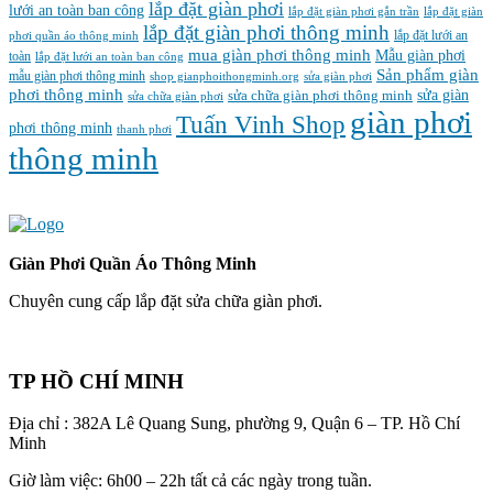
lắp đặt giàn phơi
lưới an toàn ban công
lắp đặt giàn phơi gắn trần
lắp đặt giàn
lắp đặt giàn phơi thông minh
lắp đặt lưới an
phơi quần áo thông minh
mua giàn phơi thông minh
Mẫu giàn phơi
toàn
lắp đặt lưới an toàn ban công
Sản phẩm giàn
mẫu giàn phơi thông minh
shop gianphoithongminh.org
sửa giàn phơi
phơi thông minh
sửa chữa giàn phơi thông minh
sửa giàn
sửa chữa giàn phơi
‌giàn‌ ‌phơi‌
Tuấn Vinh Shop
phơi thông minh
thanh phơi
‌thông‌ ‌minh
Giàn Phơi Quần Áo Thông Minh
Chuyên cung cấp lắp đặt sửa chữa giàn phơi.
TP HỒ CHÍ MINH
Địa chỉ : 382A Lê Quang Sung, phường 9, Quận 6 – TP. Hồ Chí
Minh
Giờ làm việc: 6h00 – 22h tất cả các ngày trong tuần.