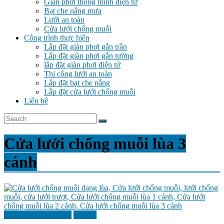
Giàn phơi thông minh điện tử
lưới
Bạt che nắng mưa
an
Lưới an toàn
toàn
Cửa lưới chống muỗi
–
Công trình thực hiện
cửa
Lắp đặt giàn phơi gắn trần
chống
Lắp đặt giàn phơi gắn tường
muỗi
lắp đặt giàn phơi điện tử
Thi công lưới an toàn
Lắp đặt bạt che nắng
Lắp đặt cửa lưới chống muỗi
Liên hệ
Cửa lưới chống muỗi lùa 3
cánh
Cửa lưới chống muỗi
Tư vấn