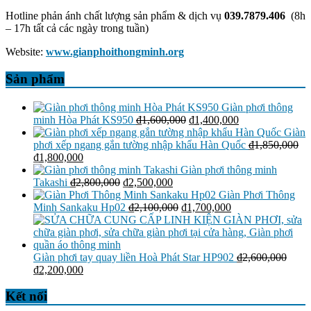
Hotline phản ánh chất lượng sản phẩm & dịch vụ
039.7879.406
(8h
– 17h tất cả các ngày trong tuần)
Website:
www.gianphoithongminh.org
Sản phẩm
Giàn phơi thông
Giá
Giá
minh Hòa Phát KS950
₫
1,600,000
₫
1,400,000
gốc
hiện
Giàn
là:
tại
phơi xếp ngang gắn tường nhập khẩu Hàn Quốc
₫
1,850,000
Giá
Giá
₫1,600,000.
là:
₫
1,800,000
gốc
hiện
₫1,400,000.
Giàn phơi thông minh
là:
tại
Giá
Giá
Takashi
₫
2,800,000
₫
2,500,000
₫1,850,000.
là:
gốc
hiện
Giàn Phơi Thông
₫1,800,000.
là:
tại
Giá
Giá
Minh Sankaku Hp02
₫
2,100,000
₫
1,700,000
₫2,800,000.
là:
gốc
hiện
₫2,500,000.
là:
tại
₫2,100,000.
là:
₫1,700,000.
Giàn phơi tay quay liền Hoà Phát Star HP902
₫
2,600,000
Giá
Giá
₫
2,200,000
gốc
hiện
là:
tại
Kết nối
₫2,600,000.
là: