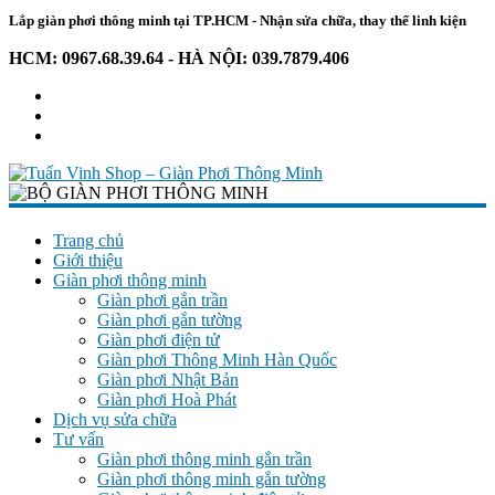
Lắp giàn phơi thông minh tại TP.HCM - Nhận sửa chữa, thay thế linh kiện
HCM: 0967.68.39.64 - HÀ NỘI: 039.7879.406
Tuấn
Vinh
Trang chủ
Giới thiệu
Shop
Giàn phơi thông minh
–
Giàn phơi gắn trần
Giàn
Giàn phơi gắn tường
Phơi
Giàn phơi điện tử
Thông
Giàn phơi Thông Minh Hàn Quốc
Giàn phơi Nhật Bản
Minh
Giàn phơi Hoà Phát
Dịch vụ sửa chữa
Chuyên
Tư vấn
giàn
Giàn phơi thông minh gắn trần
phơi
Giàn phơi thông minh gắn tường
–