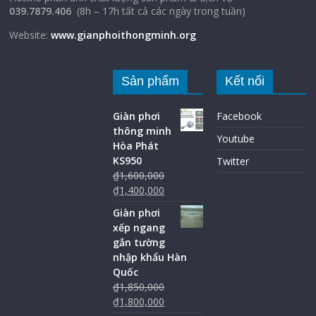
039.7879.406
(8h – 17h tất cả các ngày trong tuần)
Website:
www.gianphoithongminh.org
Sản phẩm
Kết nối
Giàn phơi
Facebook
thông minh
Youtube
Hòa Phát
KS950
Twitter
₫
1,600,000
₫
1,400,000
Giàn phơi
xếp ngang
gắn tường
nhập khẩu Hàn
Quốc
₫
1,850,000
₫
1,800,000