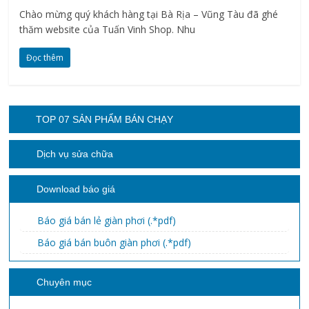
Chào mừng quý khách hàng tại Bà Rịa – Vũng Tàu đã ghé
thăm website của Tuấn Vinh Shop. Nhu
Đọc thêm
TOP 07 SẢN PHẨM BÁN CHẠY
Dịch vụ sửa chữa
Download báo giá
Báo giá bán lẻ giàn phơi (.*pdf)
Báo giá bán buôn giàn phơi (.*pdf)
Chuyên mục