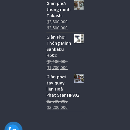
Giàn phơi
thông minh
Takashi
₫
2,800,000
₫
2,500,000
Giàn Phơi
Thông Minh
Sankaku
Hp02
₫
2,100,000
₫
1,700,000
Giàn phơi
tay quay
liền Hoà
Phát Star HP902
₫
2,600,000
₫
2,200,000