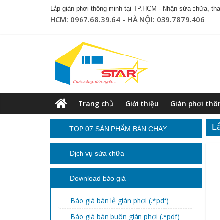
Lắp giàn phơi thông minh tại TP.HCM - Nhận sửa chữa, thay
HCM: 0967.68.39.64 - HÀ NỘI: 039.7879.406
Trang chủ
Giới thiệu
Giàn phơi thô
L
TOP 07 SẢN PHẨM BÁN CHẠY
Dịch vụ sửa chữa
Download báo giá
Báo giá bán lẻ giàn phơi (.*pdf)
Báo giá bán buôn giàn phơi (.*pdf)