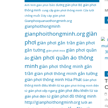
m
bảo dưỡng giàn phơi
Bộ giàn phơi
Anh Vinh giàn phơi
M
thông minh
cung cấp giàn phơi thông minh
Cửa lưới
chống muỗi
Dây cáp giàn phơi
Gianphoiquanaothongminh.org
gianphoithongminh
gianphoithongminh.org
giàn
phơi
giàn phơi gắn trần
giàn phơi
giàn phơi quần
gắn tường
giàn phơi inox
giàn phơi quần áo thông
áo
minh
giàn phơi thông minh gắn
trần
giàn phơi thông minh gắn tường
giàn phơi thông minh Hòa Phát
Giàn phơi
T
thông minh điều khiển từ xa
giàn phơi thông minh điện
C
giàn phơi điều khiển từ xa
giàn phơi xếp ngang
tử
giàn phơi đồ thông minh
giàn phơi điện tử
ch
http://gianphoithongminh.org
lưới an
dạ