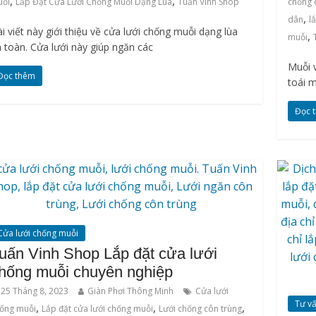
,
,
uỗi
Lắp Đặt Cửa Lưới Chống Muỗi Dạng Lùa
Tuấn Vinh Shop
chống 
,
dân
l
̀i viết này giới thiệu về cửa lưới chống muỗi dạng lùa
,
muỗi
 toàn. Cửa lưới này giúp ngăn các
Muỗi 
Đọc thêm
toái 
Đọc 
Cửa lưới chống muỗi
uấn Vinh Shop Lắp đặt cửa lưới
hống muỗi chuyên nghiệp
25 Tháng 8, 2023
Giàn Phơi Thông Minh
Cửa lưới
Tư v
,
,
,
ống muỗi
Lắp đặt cửa lưới chống muỗi
Lưới chống côn trùng