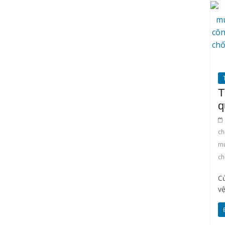
T
q
ch
m
ch
Cử
vệ