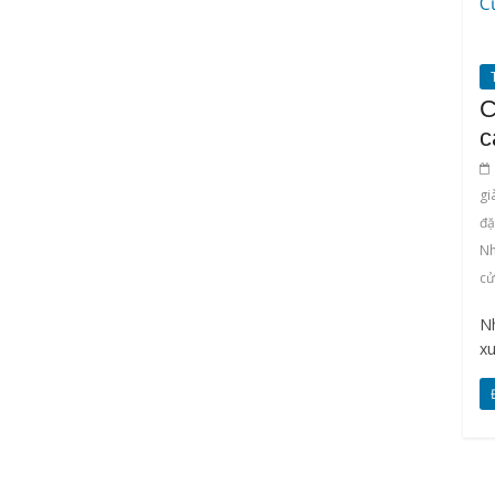
C
c
gi
đặ
Nh
cử
Nh
xu