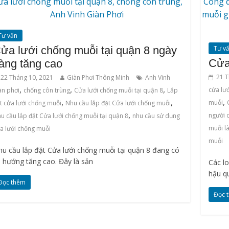
Tư vấn
ửa lưới chống muỗi tại quận 8 ngày
Tư v
Cửa
àng tăng cao
21 T
22 Tháng 10, 2021
Giàn Phơi Thông Minh
Anh Vinh
,
,
,
cửa lư
àn phơi
chống côn trùng
Cửa lưới chống muỗi tại quận 8
Lắp
,
,
,
muỗi
t cửa lưới chống muỗi
Nhu cầu lắp đặt Cửa lưới chống muỗi
,
người 
u cầu lắp đặt Cửa lưới chống muỗi tại quận 8
nhu cầu sử dụng
muỗi là
a lưới chống muỗi
muỗi
u cầu lắp đặt Cửa lưới chống muỗi tại quận 8 đang có
 hướng tăng cao. Đây là sản
Các lo
hậu q
Đọc thêm
Đọc 