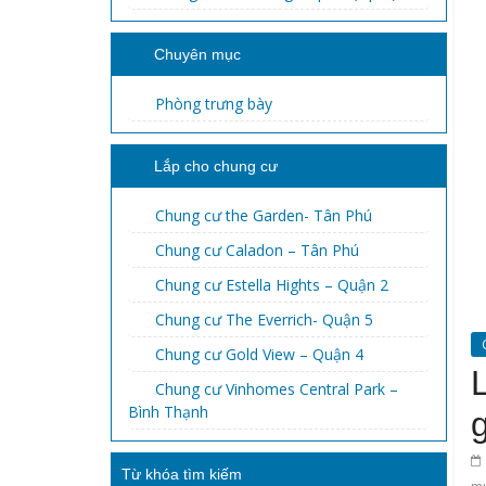
Chuyên mục
Phòng trưng bày
Lắp cho chung cư
Chung cư the Garden- Tân Phú
Chung cư Caladon – Tân Phú
Chung cư Estella Hights – Quận 2
Chung cư The Everrich- Quận 5
Chung cư Gold View – Quận 4
Chung cư Vinhomes Central Park –
Bình Thạnh
Từ khóa tìm kiếm