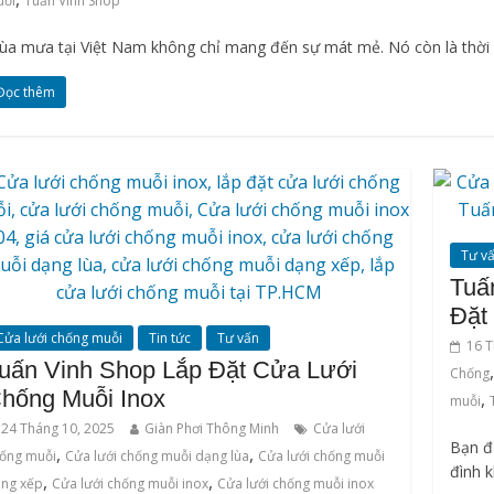
uỗi
Tuấn Vinh Shop
ùa mưa tại Việt Nam không chỉ mang đến sự mát mẻ. Nó còn là thời
Đọc thêm
Tư v
Tuấ
Đặt
Cửa lưới chống muỗi
Tin tức
Tư vấn
16 T
uấn Vinh Shop Lắp Đặt Cửa Lưới
Chống
hống Muỗi Inox
,
muỗi
24 Tháng 10, 2025
Giàn Phơi Thông Minh
Cửa lưới
Bạn đ
,
,
ống muỗi
Cửa lưới chống muỗi dạng lùa
Cửa lưới chống muỗi
đình 
,
,
ng xếp
Cửa lưới chống muỗi inox
Cửa lưới chống muỗi inox