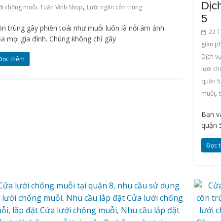
Dịc
,
ới chống muỗi. Tuấn Vinh Shop
Lưới ngăn côn trùng
5
n trùng gây phiền toái như muỗi luôn là nỗi ám ảnh
22 T
a mọi gia đình. Chúng không chỉ gây
giàn p
Dịch vụ
Đọc thêm
lưới c
quận 5
,
muỗi
Bạn v
quận 
Đọc 