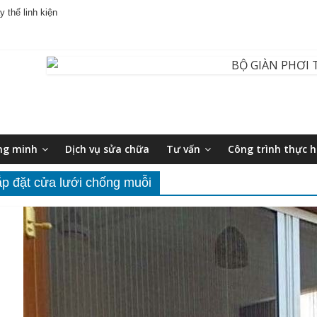
 thế linh kiện
ng minh
Dịch vụ sửa chữa
Tư vấn
Công trình thực h
ắp đặt cửa lưới chống muỗi