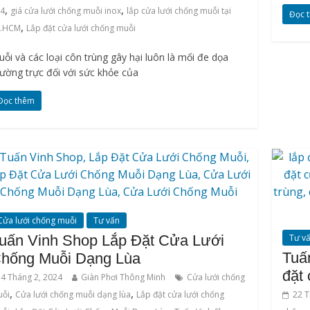
,
,
04
giá cửa lưới chống muỗi inox
lắp cửa lưới chống muỗi tại
Đọc 
,
P.HCM
Lắp đặt cửa lưới chống muỗi
ỗi và các loại côn trùng gây hại luôn là mối đe dọa
ường trực đối với sức khỏe của
Đọc thêm
Cửa lưới chống muỗi
Tư vấn
uấn Vinh Shop Lắp Đặt Cửa Lưới
Tư v
Tuấn
hống Muỗi Dạng Lùa
đặt
4 Tháng 2, 2024
Giàn Phơi Thông Minh
Cửa lưới chống
,
,
uỗi
Cửa lưới chống muỗi dạng lùa
Lắp đặt cửa lưới chống
22 T