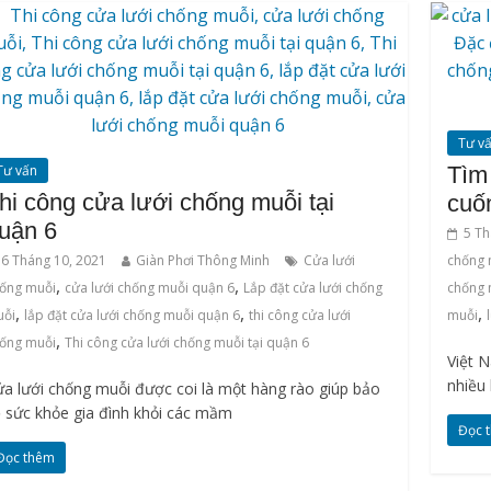
Tư v
Tư vấn
Tìm
hi công cửa lưới chống muỗi tại
cuố
uận 6
5 Th
6 Tháng 10, 2021
Giàn Phơi Thông Minh
Cửa lưới
chống 
,
,
ống muỗi
cửa lưới chống muỗi quận 6
Lắp đặt cửa lưới chống
chống 
,
,
,
uỗi
lắp đặt cửa lưới chống muỗi quận 6
thi công cửa lưới
muỗi
,
ống muỗi
Thi công cửa lưới chống muỗi tại quận 6
Việt N
nhiều
a lưới chống muỗi được coi là một hàng rào giúp bảo
 sức khỏe gia đình khỏi các mầm
Đọc 
Đọc thêm