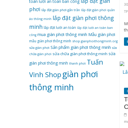
lắp đặt giàn
toàn
lưới an toàn ban công
3
phơi
lắp đặt giàn phơi gắn trần
lắp đặt giàn phơi quần
T
lắp đặt giàn phơi thông
áo thông minh
Mu
minh
lắp đặt lưới an toàn
lắp đặt lưới an toàn ban
th
mua giàn phơi thông minh
Mẫu giàn phơi
công
mẫu giàn phơi thông minh
shop gianphoithongminh.org
Sản phẩm giàn phơi thông minh
sửa giàn phơi
sửa
sửa
sửa chữa giàn phơi thông minh
chữa giàn phơi
Tuấn
giàn phơi thông minh
thanh phơi
‌giàn‌ ‌phơi‌
Vinh Shop
‌thông‌ ‌minh
T
C
m