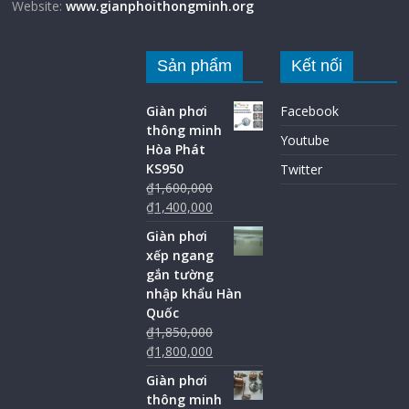
Website:
www.gianphoithongminh.org
Sản phẩm
Kết nối
Giàn phơi
Facebook
thông minh
Youtube
Hòa Phát
KS950
Twitter
₫
1,600,000
₫
1,400,000
Giàn phơi
xếp ngang
gắn tường
nhập khẩu Hàn
Quốc
₫
1,850,000
₫
1,800,000
Giàn phơi
thông minh