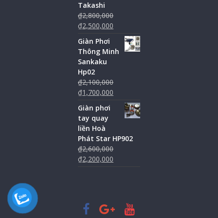
Takashi
₫
2,800,000
₫
2,500,000
Giàn Phơi
Thông Minh
Sankaku
Hp02
₫
2,100,000
₫
1,700,000
Giàn phơi
tay quay
liền Hoà
Phát Star HP902
₫
2,600,000
₫
2,200,000