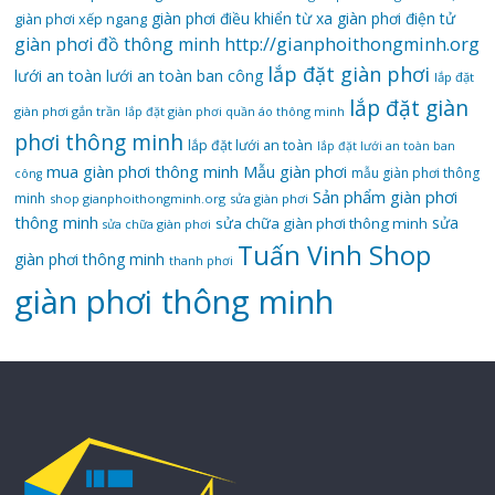
giàn phơi điều khiển từ xa
giàn phơi điện tử
giàn phơi xếp ngang
giàn phơi đồ thông minh
http://gianphoithongminh.org
lắp đặt giàn phơi
lưới an toàn
lưới an toàn ban công
lắp đặt
lắp đặt giàn
giàn phơi gắn trần
lắp đặt giàn phơi quần áo thông minh
phơi thông minh
lắp đặt lưới an toàn
lắp đặt lưới an toàn ban
mua giàn phơi thông minh
Mẫu giàn phơi
mẫu giàn phơi thông
công
Sản phẩm giàn phơi
minh
shop gianphoithongminh.org
sửa giàn phơi
thông minh
sửa
sửa chữa giàn phơi thông minh
sửa chữa giàn phơi
Tuấn Vinh Shop
giàn phơi thông minh
thanh phơi
‌giàn‌ ‌phơi‌ ‌thông‌ ‌minh