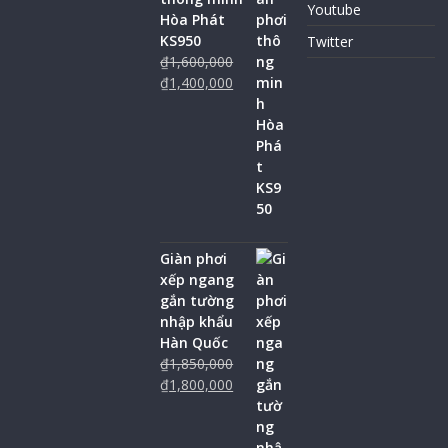
Youtube
Hòa Phát
KS950
Twitter
₫
1,600,000
₫
1,400,000
Giàn phơi
xếp ngang
gắn tường
nhập khẩu
Hàn Quốc
₫
1,850,000
₫
1,800,000