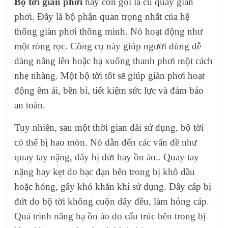
Bộ tời giàn phơi
hay còn gọi là củ quay giàn
phơi. Đây là bộ phận quan trọng nhất của hệ
thống giàn phơi thông minh. Nó hoạt động như
một ròng rọc. Công cụ này giúp người dùng dễ
dàng nâng lên hoặc hạ xuống thanh phơi một cách
nhẹ nhàng. Một bộ tời tốt sẽ giúp giàn phơi hoạt
động êm ái, bền bỉ, tiết kiệm sức lực và đảm bảo
an toàn.
Tuy nhiên, sau một thời gian dài sử dụng, bộ tời
có thể bị hao mòn. Nó dẫn đến các vấn đề như
quay tay nặng, dây bị đứt hay ồn ào.. Quay tay
nặng hay kẹt do bạc đạn bên trong bị khô dầu
hoặc hỏng, gây khó khăn khi sử dụng. Dây cáp bị
đứt do bộ tời không cuộn dây đều, làm hỏng cáp.
Quá trình nâng hạ ồn ào do cấu trúc bên trong bị