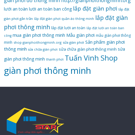
giàn phơi đồ thông minh
http://gianphoithongminh.org
lắp đặt giàn phơi
lưới an toàn
lưới an toàn ban công
lắp đặt
lắp đặt giàn
giàn phơi gắn trần
lắp đặt giàn phơi quần áo thông minh
phơi thông minh
lắp đặt lưới an toàn
lắp đặt lưới an toàn ban
mua giàn phơi thông minh
Mẫu giàn phơi
mẫu giàn phơi thông
công
Sản phẩm giàn phơi
minh
shop gianphoithongminh.org
sửa giàn phơi
thông minh
sửa
sửa chữa giàn phơi thông minh
sửa chữa giàn phơi
Tuấn Vinh Shop
giàn phơi thông minh
thanh phơi
‌giàn‌ ‌phơi‌ ‌thông‌ ‌minh