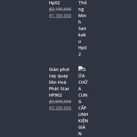
Hp02
₫
2,100,000
₫
1,700,000
Giàn phơi
tay quay
liền Hoà
Phát Star
HP902
₫
2,600,000
₫
2,200,000