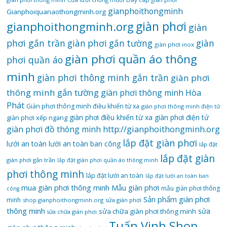
gianphoithongminh
Gianphoiquanaothongminh.org
gianphoithongminh.org
giàn phơi
giàn
phơi gắn trần
giàn
giàn phơi gắn tường
giàn phơi inox
giàn phơi quần áo thông
phơi quần áo
minh
giàn phơi thông minh gắn trần
giàn phơi
thông minh gắn tường
giàn phơi thông minh Hòa
Phát
Giàn phơi thông minh điều khiển từ xa
giàn phơi thông minh điện tử
giàn phơi điều khiển từ xa
giàn phơi điện tử
giàn phơi xếp ngang
giàn phơi đồ thông minh
http://gianphoithongminh.org
lắp đặt giàn phơi
lưới an toàn
lưới an toàn ban công
lắp đặt
lắp đặt giàn
giàn phơi gắn trần
lắp đặt giàn phơi quần áo thông minh
phơi thông minh
lắp đặt lưới an toàn
lắp đặt lưới an toàn ban
mua giàn phơi thông minh
Mẫu giàn phơi
mẫu giàn phơi thông
công
Sản phẩm giàn phơi
minh
shop gianphoithongminh.org
sửa giàn phơi
thông minh
sửa
sửa chữa giàn phơi thông minh
sửa chữa giàn phơi
Tuấn Vinh Shop