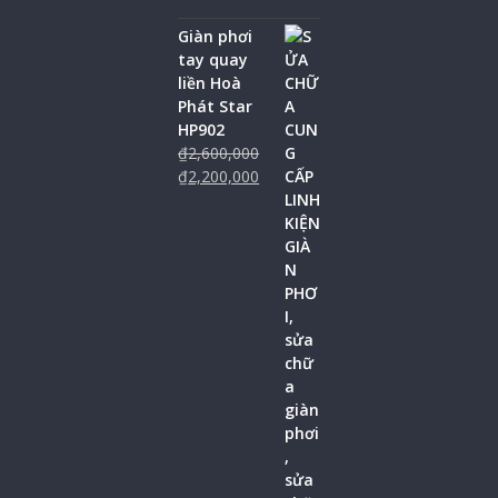
Giàn phơi
tay quay
liền Hoà
Phát Star
HP902
₫
2,600,000
₫
2,200,000