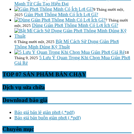
Mạnh Từ Cấu Tạo Hiện Đại
9 Tháng mười một,
Giàn Phơi Thông Minh Có Ích Lợi Gì?
2025
7 Tháng mười
Dùng Giàn Phơi Thông Minh Có Lợi Ích Gì?
một, 2025
Bật Mí Cách Sử Dụng Giàn Phơi
6 Tháng mười một, 2025
Thông Minh Đúng Kỹ Thuật
18
5 Lưu Ý Quan Trọng Khi Chọn Mua Giàn Phơi
Tháng 9, 2025
Giá Rẻ
TOP 07 SẢN PHẨM BÁN CHẠY
Dịch vụ sửa chữa
Download báo giá
Báo giá bán lẻ giàn phơi (.*pdf)
Báo giá bán buôn giàn phơi (.*pdf)
Chuyên mục