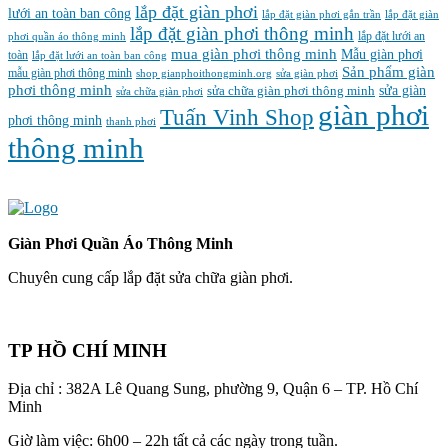
lắp đặt giàn phơi
lưới an toàn ban công
lắp đặt giàn phơi gắn trần
lắp đặt giàn
lắp đặt giàn phơi thông minh
lắp đặt lưới an
phơi quần áo thông minh
mua giàn phơi thông minh
Mẫu giàn phơi
toàn
lắp đặt lưới an toàn ban công
Sản phẩm giàn
mẫu giàn phơi thông minh
shop gianphoithongminh.org
sửa giàn phơi
phơi thông minh
sửa chữa giàn phơi thông minh
sửa giàn
sửa chữa giàn phơi
‌giàn‌ ‌phơi‌
Tuấn Vinh Shop
phơi thông minh
thanh phơi
‌thông‌ ‌minh
Giàn Phơi Quần Áo Thông Minh
Chuyên cung cấp lắp đặt sửa chữa giàn phơi.
TP HỒ CHÍ MINH
Địa chỉ : 382A Lê Quang Sung, phường 9, Quận 6 – TP. Hồ Chí
Minh
Giờ làm việc: 6h00 – 22h tất cả các ngày trong tuần.