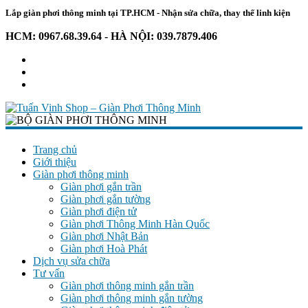
Lắp giàn phơi thông minh tại TP.HCM - Nhận sửa chữa, thay thế linh kiện
HCM: 0967.68.39.64 - HÀ NỘI: 039.7879.406
Tuấn
Vinh
Trang chủ
Giới thiệu
Shop
Giàn phơi thông minh
–
Giàn phơi gắn trần
Giàn
Giàn phơi gắn tường
Phơi
Giàn phơi điện tử
Thông
Giàn phơi Thông Minh Hàn Quốc
Giàn phơi Nhật Bản
Minh
Giàn phơi Hoà Phát
Dịch vụ sửa chữa
Chuyên
Tư vấn
giàn
Giàn phơi thông minh gắn trần
phơi
Giàn phơi thông minh gắn tường
–