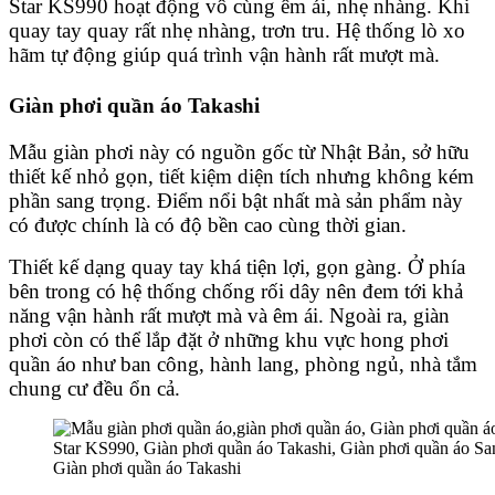
Star KS990 hoạt động vô cùng êm ái, nhẹ nhàng. Khi
quay tay quay rất nhẹ nhàng, trơn tru. Hệ thống lò xo
hãm tự động giúp quá trình vận hành rất mượt mà.
Giàn phơi quần áo Takashi
Mẫu giàn phơi này có nguồn gốc từ Nhật Bản, sở hữu
thiết kế nhỏ gọn, tiết kiệm diện tích nhưng không kém
phần sang trọng. Điểm nổi bật nhất mà sản phẩm này
có được chính là có độ bền cao cùng thời gian.
Thiết kế dạng quay tay khá tiện lợi, gọn gàng. Ở phía
bên trong có hệ thống chống rối dây nên đem tới khả
năng vận hành rất mượt mà và êm ái. Ngoài ra, giàn
phơi còn có thể lắp đặt ở những khu vực hong phơi
quần áo như ban công, hành lang, phòng ngủ, nhà tắm
chung cư đều ổn cả.
Giàn phơi quần áo Takashi