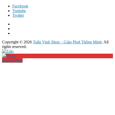
₫2,200,000.
Facebook
Youtube
Twitter
Copyright © 2026
Tuấn Vinh Shop – Giàn Phơi Thông Minh
. All
rights reserved.
0967683964