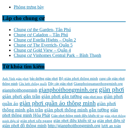
Phòng trưng bày
Lắp cho chung cư
Chung cư the Garden- Tân Phú
Chung cư Caladon – Tân Phú
Chung cư Estella Hights – Quận 2
Chung cư The Everrich- Quận 5
Chung cư Gold View – Quận 4
Chung cư Vinhomes Central Park – Bình Thạnh
Từ khóa tìm kiếm
Bộ giàn phơi thông minh
Anh Vinh giàn phơi
bảo dưỡng giàn phơi
cung cấp giàn phơi
Gianphoiquanaothongminh.org
thông minh
Cửa lưới chống muỗi
Dây cáp giàn phơi
gianphoithongminh.org
giàn phơi
gianphoithongminh
giàn phơi gắn trần
giàn phơi
giàn phơi gắn tường
giàn phơi inox
giàn phơi quần áo thông minh
quần áo
giàn phơi
thông minh gắn trần
giàn phơi thông minh gắn tường
giàn
phơi thông minh Hòa Phát
Giàn phơi thông minh điều khiển từ xa
giàn phơi thông
giàn phơi điều khiển từ xa
giàn phơi điện tử
giàn phơi xếp ngang
minh điện tử
giàn phơi đồ thông minh
http://gianphoithongminh.org
lưới an toàn