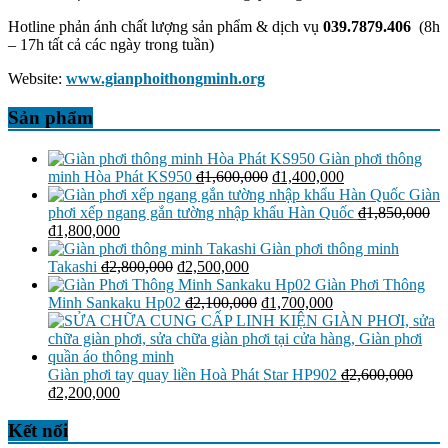
Hotline phản ánh chất lượng sản phẩm & dịch vụ
039.7879.406
(8h
– 17h tất cả các ngày trong tuần)
Website:
www.gianphoithongminh.org
Sản phẩm
Giàn phơi thông
Giá
Giá
minh Hòa Phát KS950
₫
1,600,000
₫
1,400,000
gốc
hiện
Giàn
là:
tại
phơi xếp ngang gắn tường nhập khẩu Hàn Quốc
₫
1,850,000
Giá
Giá
₫1,600,000.
là:
₫
1,800,000
gốc
hiện
₫1,400,000.
Giàn phơi thông minh
là:
tại
Giá
Giá
Takashi
₫
2,800,000
₫
2,500,000
₫1,850,000.
là:
gốc
hiện
Giàn Phơi Thông
₫1,800,000.
là:
tại
Giá
Giá
Minh Sankaku Hp02
₫
2,100,000
₫
1,700,000
₫2,800,000.
là:
gốc
hiện
₫2,500,000.
là:
tại
₫2,100,000.
là:
₫1,700,000.
Giàn phơi tay quay liền Hoà Phát Star HP902
₫
2,600,000
Giá
Giá
₫
2,200,000
gốc
hiện
là:
tại
Kết nối
₫2,600,000.
là: