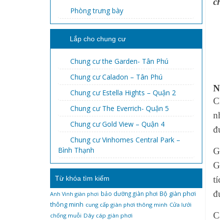
c
Phòng trưng bày
Lắp cho chung cư
Chung cư the Garden- Tân Phú
Chung cư Caladon – Tân Phú
N
Chung cư Estella Hights – Quận 2
C
Chung cư The Everrich- Quận 5
n
Chung cư Gold View – Quận 4
đ
Chung cư Vinhomes Central Park –
Bình Thạnh
G
G
Từ khóa tìm kiếm
t
đ
bảo dưỡng giàn phơi
Bộ giàn phơi
Anh Vinh giàn phơi
thông minh
cung cấp giàn phơi thông minh
Cửa lưới
C
chống muỗi
Dây cáp giàn phơi