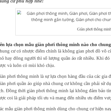
hung cư
phù hợp nhé!
Giàn phơi thông minh
ên lựa chọn mẫu
giàn phơi thông minh
nào cho
chung
hung cư
có nhược điểm chính là
không gian phơi đồ
vô cù
hỏ hay đông người thì số lượng
quần áo
rất nhiều. Khi đó
ược và luôn có mùi khó chịu.
iàn phơi thông minh
là sự lựa chọn hàng đầu của các gia 
iàn phơi quần áo
giúp nhà chung cư không cần phải sử dụ
ích. Đồng thời
giàn phơi thông minh
lại không đảm bảo tín
ược coi là giải pháp tối ưu và mang đến nhiều ưu điểm vượt
ác mẫu
giàn phơi thông minh
dùng cho
chung cư
hiện nay 