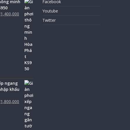
thông minh
Facebook
S950
Youtube
₫
1,400,000
Twitter
ếp ngang
nhập khẩu
₫
1,800,000