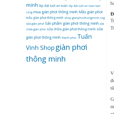
b
minh
lắp đặt lưới an toàn
lắp đặt lưới an toàn ban
mua giàn phơi thông minh
Mẫu giàn phơi
công
Đ
mẫu giàn phơi thông minh
shop gianphoithongminh.org
T
Sản phẩm giàn phơi thông minh
sửa giàn phơi
sửa
T
sửa
sửa chữa giàn phơi thông minh
chữa giàn phơi
Tuấn
giàn phơi thông minh
thanh phơi
‌giàn‌ ‌phơi‌
Vinh Shop
‌thông‌ ‌minh
V
đ
t
G
m
g