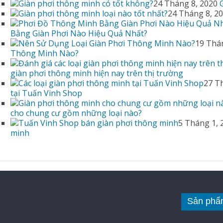
24 Tháng 8, 2020
24 Tháng 8, 2
Bằng Giàn Phơi Nào Hiệu Quả Nhất?
19 Thá
Thông Minh Nào?
giàn phơi thông minh hiện nay trên thị trường
27 T
tại Tuấn Vinh Shop
cho chung cư gồm những loại nào?
5 Tháng 1, 
minh
Sản phẩ