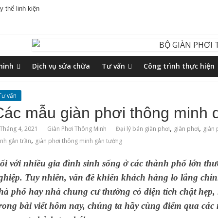
 thế linh kiện
minh
Dịch vụ sửa chữa
Tư vấn
Công trình thực hiện
Tư vấn
Các mẫu giàn phơi thông minh 
,
,
 Tháng 4, 2021
Giàn Phơi Thông Minh
Đại lý bán giàn phơi
giàn phơi
giàn 
,
nh gắn trần
giàn phơi thông minh gắn tường
ối với nhiều gia đình sinh sống ở các thành phố lớn th
ghiệp. Tuy nhiên, vấn đề khiến khách hàng lo lắng chín
hà phố
hay
nhà chung cư
thường có diện tích chật hẹp
rong bài viết hôm nay, chúng ta hãy cùng điểm qua
các