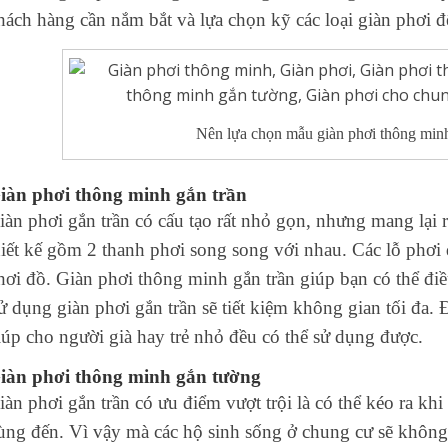
hách hàng cần nắm bắt và lựa chọn kỹ các loại giàn phơi
Nên lựa chọn mẫu giàn phơi thông min
iàn phơi thông minh gắn trần
iàn phơi gắn trần
có cấu tạo rất nhỏ gọn, nhưng mang lại r
hiết kế gồm 2 thanh phơi song song với nhau. Các lỗ phơi 
hơi đồ.
Giàn phơi thông minh gắn trần
giúp
bạn có thể đi
ử dụng
giàn phơi gắn trần
sẽ tiết kiệm không gian tối đa. 
iúp cho người già hay trẻ nhỏ đều có thể sử dụng được.
iàn phơi thông minh gắn tường
iàn phơi gắn trần
có ưu điểm vượt trội là có thể kéo ra kh
ùng đến. Vì vậy mà các hộ sinh sống ở chung cư sẽ không