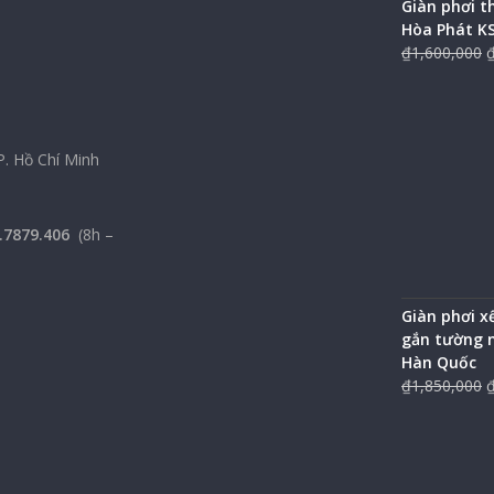
Giàn phơi 
Hòa Phát K
₫
1,600,000
P. Hồ Chí Minh
.7879.406
(8h –
Giàn phơi x
gắn tường 
Hàn Quốc
₫
1,850,000