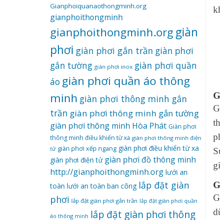
Gianphoiquanaothongminh.org
k
gianphoithongminh
gianphoithongminh.org
giàn
phơi
giàn phơi gắn trần
giàn phơi
giàn phơi quần
gắn tường
giàn phơi inox
giàn phơi quần áo thông
áo
G
minh
giàn phơi thông minh gắn
G
trần
giàn phơi thông minh gắn tường
t
giàn phơi thông minh Hòa Phát
Giàn phơi
p
thông minh điều khiển từ xa
giàn phơi thông minh điện
giàn phơi điều khiển từ xa
giàn phơi xếp ngang
tử
S
giàn phơi đồ thông minh
giàn phơi điện tử
g
http://gianphoithongminh.org
lưới an
lắp đặt giàn
G
toàn
lưới an toàn ban công
G
phơi
lắp đặt giàn phơi gắn trần
lắp đặt giàn phơi quần
d
lắp đặt giàn phơi thông
áo thông minh