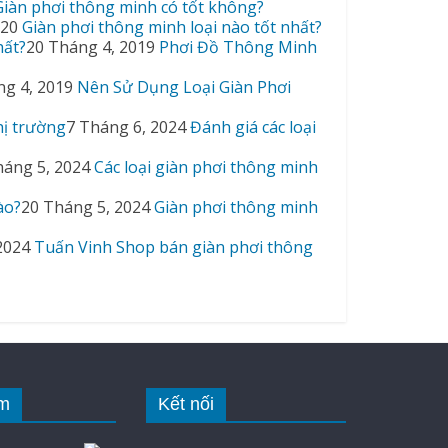
Giàn phơi thông minh có tốt không?
020
Giàn phơi thông minh loại nào tốt nhất?
20 Tháng 4, 2019
Phơi Đồ Thông Minh
ng 4, 2019
Nên Sử Dụng Loại Giàn Phơi
7 Tháng 6, 2024
Đánh giá các loại
háng 5, 2024
Các loại giàn phơi thông minh
20 Tháng 5, 2024
Giàn phơi thông minh
2024
Tuấn Vinh Shop bán giàn phơi thông
m
Kết nối