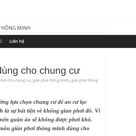
Liên hệ
dùng cho chung cư
,
,
phơi cho chung cư
‌giàn‌ ‌phơi‌ ‌thông‌ ‌minh
giàn phơi thông
ường lựa chọn chung cư để an cư lạc
h là sự bất tiện về không
gian phơi đồ
. Vì
, nên
quần áo
sẽ không được phơi khô.
 mẫu
giàn phơi thông minh
dùng cho