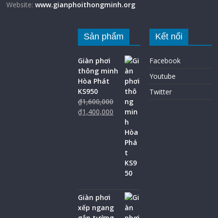
Website:
www.gianphoithongminh.org
Sản phẩm
Kết nối
Giàn phơi
Facebook
thông minh
Youtube
Hòa Phát
KS950
Twitter
₫
1,600,000
₫
1,400,000
Giàn phơi
xếp ngang
gắn tường