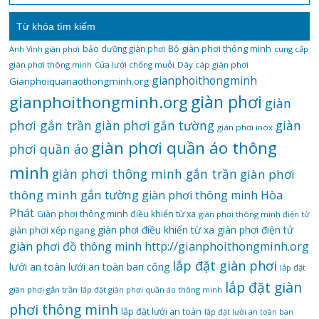
Từ khóa tìm kiếm
bảo dưỡng giàn phơi
Bộ giàn phơi thông minh
Anh Vinh giàn phơi
cung cấp
giàn phơi thông minh
Cửa lưới chống muỗi
Dây cáp giàn phơi
gianphoithongminh
Gianphoiquanaothongminh.org
gianphoithongminh.org
giàn phơi
giàn
phơi gắn trần
giàn
giàn phơi gắn tường
giàn phơi inox
giàn phơi quần áo thông
phơi quần áo
minh
giàn phơi thông minh gắn trần
giàn phơi
thông minh gắn tường
giàn phơi thông minh Hòa
Phát
Giàn phơi thông minh điều khiển từ xa
giàn phơi thông minh điện tử
giàn phơi điều khiển từ xa
giàn phơi điện tử
giàn phơi xếp ngang
giàn phơi đồ thông minh
http://gianphoithongminh.org
lắp đặt giàn phơi
lưới an toàn
lưới an toàn ban công
lắp đặt
lắp đặt giàn
giàn phơi gắn trần
lắp đặt giàn phơi quần áo thông minh
phơi thông minh
lắp đặt lưới an toàn
lắp đặt lưới an toàn ban