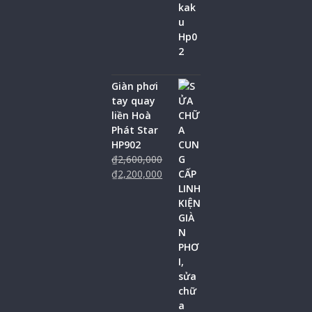
Giàn phơi
tay quay
liền Hoà
Phát Star
HP902
₫
2,600,000
₫
2,200,000