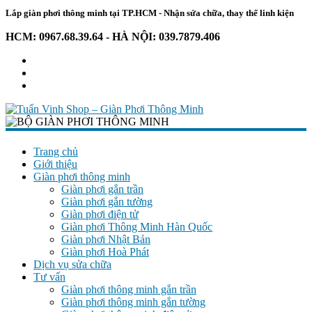
Lắp giàn phơi thông minh tại TP.HCM - Nhận sửa chữa, thay thế linh kiện
HCM: 0967.68.39.64 - HÀ NỘI: 039.7879.406
Tuấn
Vinh
Trang chủ
Giới thiệu
Shop
Giàn phơi thông minh
–
Giàn phơi gắn trần
Giàn
Giàn phơi gắn tường
Phơi
Giàn phơi điện tử
Thông
Giàn phơi Thông Minh Hàn Quốc
Giàn phơi Nhật Bản
Minh
Giàn phơi Hoà Phát
Dịch vụ sửa chữa
Chuyên
Tư vấn
giàn
Giàn phơi thông minh gắn trần
phơi
Giàn phơi thông minh gắn tường
–