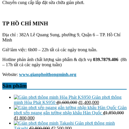
Chuyên cung cấp lắp đặt sửa chữa giàn phơi.
TP HỒ CHÍ MINH
Địa chỉ : 382A Lê Quang Sung, phường 9, Quận 6 – TP. Hồ Chí
Minh
Giờ làm việc: 6h00 – 22h tất cả các ngày trong tuần.
Hotline phản ánh chất lượng sản phẩm & dịch vụ
039.7879.406
(8h
– 17h tất cả các ngày trong tuần)
Website:
www.gianphoithongminh.org
Sản phẩm
Giàn phơi thông
Giá
Giá
minh Hòa Phát KS950
₫
1,600,000
₫
1,400,000
gốc
hiện
Giàn
là:
tại
phơi xếp ngang gắn tường nhập khẩu Hàn Quốc
₫
1,850,000
Giá
Giá
₫1,600,000.
là:
₫
1,800,000
gốc
hiện
₫1,400,000.
Giàn phơi thông minh
là:
tại
Giá
Giá
Takashi
₫
2,800,000
₫
2,500,000