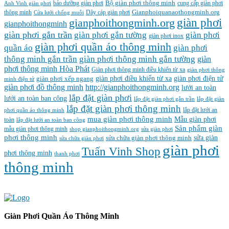
Bộ giàn phơi thông minh
Anh Vinh giàn phơi
bảo dưỡng giàn phơi
cung cấp giàn phơi
Gianphoiquanaothongminh.org
thông minh
Cửa lưới chống muỗi
Dây cáp giàn phơi
gianphoithongminh.org
giàn phơi
gianphoithongminh
giàn phơi gắn trần
giàn phơi
giàn phơi gắn tường
giàn phơi inox
giàn phơi quần áo thông minh
quần áo
giàn phơi
thông minh gắn trần
giàn phơi thông minh gắn tường
giàn
phơi thông minh Hòa Phát
Giàn phơi thông minh điều khiển từ xa
giàn phơi thông
giàn phơi điều khiển từ xa
giàn phơi điện tử
giàn phơi xếp ngang
minh điện tử
giàn phơi đồ thông minh
http://gianphoithongminh.org
lưới an toàn
lắp đặt giàn phơi
lưới an toàn ban công
lắp đặt giàn phơi gắn trần
lắp đặt giàn
lắp đặt giàn phơi thông minh
lắp đặt lưới an
phơi quần áo thông minh
mua giàn phơi thông minh
Mẫu giàn phơi
toàn
lắp đặt lưới an toàn ban công
Sản phẩm giàn
mẫu giàn phơi thông minh
shop gianphoithongminh.org
sửa giàn phơi
phơi thông minh
sửa chữa giàn phơi thông minh
sửa giàn
sửa chữa giàn phơi
‌giàn‌ ‌phơi‌
Tuấn Vinh Shop
phơi thông minh
thanh phơi
‌thông‌ ‌minh
Giàn Phơi Quần Áo Thông Minh