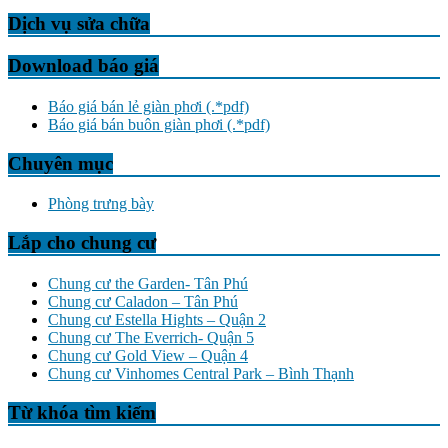
Dịch vụ sửa chữa
Download báo giá
Báo giá bán lẻ giàn phơi (.*pdf)
Báo giá bán buôn giàn phơi (.*pdf)
Chuyên mục
Phòng trưng bày
Lắp cho chung cư
Chung cư the Garden- Tân Phú
Chung cư Caladon – Tân Phú
Chung cư Estella Hights – Quận 2
Chung cư The Everrich- Quận 5
Chung cư Gold View – Quận 4
Chung cư Vinhomes Central Park – Bình Thạnh
Từ khóa tìm kiếm