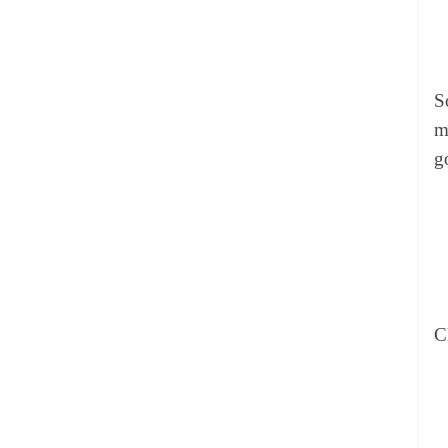
S
m
g
C