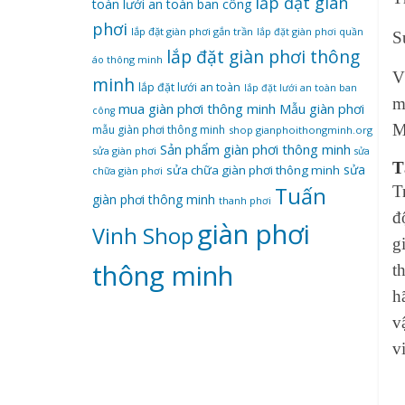
lắp đặt giàn
toàn
lưới an toàn ban công
phơi
lắp đặt giàn phơi gắn trần
lắp đặt giàn phơi quần
S
lắp đặt giàn phơi thông
áo thông minh
V
minh
lắp đặt lưới an toàn
lắp đặt lưới an toàn ban
m
mua giàn phơi thông minh
Mẫu giàn phơi
công
M
mẫu giàn phơi thông minh
shop gianphoithongminh.org
Sản phẩm giàn phơi thông minh
sửa giàn phơi
sửa
T
sửa
sửa chữa giàn phơi thông minh
chữa giàn phơi
Tuấn
T
giàn phơi thông minh
thanh phơi
đ
‌giàn‌ ‌phơi‌
Vinh Shop
g
‌thông‌ ‌minh
t
h
v
v