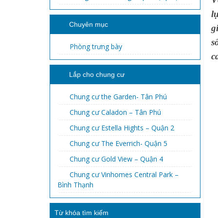
l
Chuyên mục
g
s
Phòng trưng bày
c
Lắp cho chung cư
Chung cư the Garden- Tân Phú
Chung cư Caladon – Tân Phú
Chung cư Estella Hights – Quận 2
Chung cư The Everrich- Quận 5
Chung cư Gold View – Quận 4
Chung cư Vinhomes Central Park –
Bình Thạnh
Từ khóa tìm kiếm