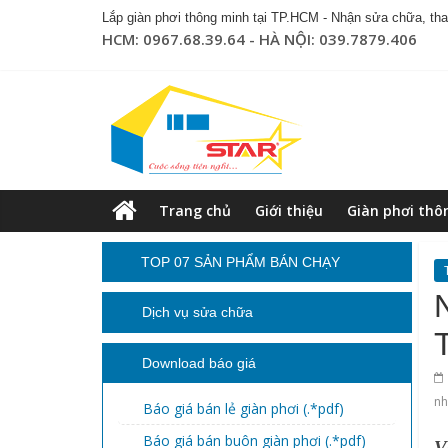
Lắp giàn phơi thông minh tại TP.HCM - Nhận sửa chữa, thay
HCM: 0967.68.39.64 - HÀ NỘI: 039.7879.406
Trang chủ
Giới thiệu
Giàn phơi thô
TOP 07 SẢN PHẨM BÁN CHẠY
Dịch vụ sửa chữa
Download báo giá
nh
Báo giá bán lẻ giàn phơi (.*pdf)
Báo giá bán buôn giàn phơi (.*pdf)
V