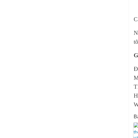
C
N
t
G
Đ
M
T
H
W
Bà