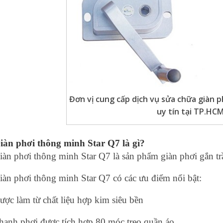
Đơn vị cung cấp dịch vụ sửa chữa giàn 
uy tín tại TP.HC
iàn phơi thông minh Star Q7 là gì?
iàn phơi thông minh Star Q7 là sản phẩm giàn phơi gắn tr
iàn phơi thông minh Star Q7 có các ưu điểm nổi bật:
ược làm từ chất liệu hợp kim siêu bền
hanh phơi được tích hợp 80 móc treo quần áo