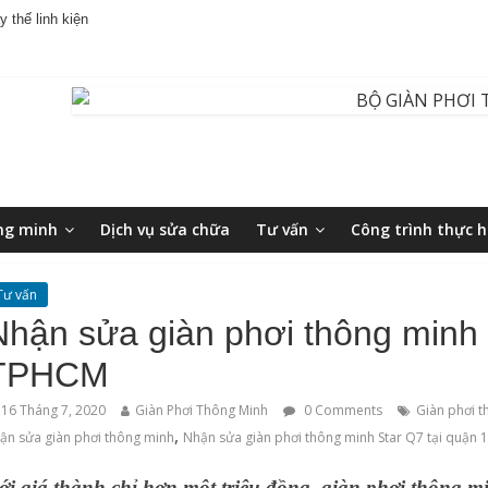
 thế linh kiện
ng minh
Dịch vụ sửa chữa
Tư vấn
Công trình thực h
Tư vấn
Nhận sửa giàn phơi thông minh 
TPHCM
16 Tháng 7, 2020
Giàn Phơi Thông Minh
0 Comments
Giàn phơi t
,
ận sửa giàn phơi thông minh
Nhận sửa giàn phơi thông minh Star Q7 tại quận 
ới giá thành chỉ hơn một triệu đồng, giàn phơi thông 