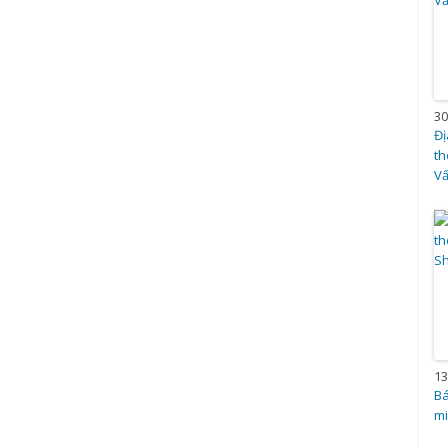
30
Đị
th
V
13
Bá
mi