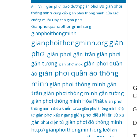
bảo dưỡng giàn phơi
Bộ giàn phơi
Anh Vinh giàn phơi
thông minh
cung cấp giàn phơi thông minh
Cửa lưới
chống muỗi
Dây cáp giàn phơi
Gianphoiquanaothongminh.org
gianphoithongminh
gianphoithongminh.org
giàn
phơi
giàn phơi gắn trần
giàn phơi
giàn phơi quần
gắn tường
giàn phơi inox
giàn phơi quần áo thông
áo
minh
giàn phơi thông minh gắn
G
trần
giàn phơi thông minh gắn tường
G
giàn phơi thông minh Hòa Phát
Giàn phơi
thông minh điều khiển từ xa
giàn phơi thông minh điện
G
giàn phơi điều khiển từ xa
giàn phơi xếp ngang
tử
giàn phơi đồ thông minh
giàn phơi điện tử
Đ
http://gianphoithongminh.org
lưới an
T