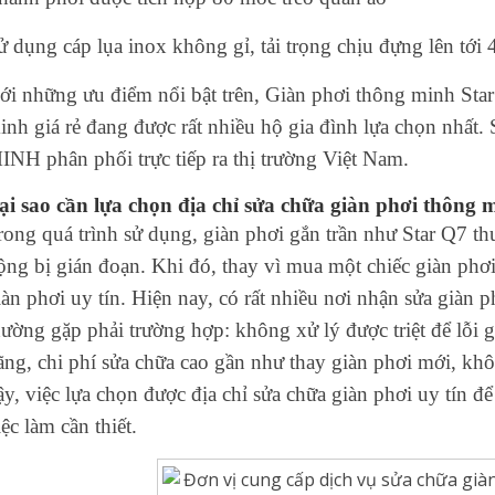
ử dụng cáp lụa inox không gỉ, tải trọng chịu đựng lên tớ
ới những ưu điểm nổi bật trên, Giàn phơi thông minh Sta
inh giá rẻ đang được rất nhiều hộ gia đình lựa chọn n
INH phân phối trực tiếp ra thị trường Việt Nam.
ại sao cần lựa chọn địa chỉ sửa chữa giàn phơi thông 
rong quá trình sử dụng, giàn phơi gắn trần như Star Q7 th
ộng bị gián đoạn. Khi đó, thay vì mua một chiếc giàn phơi
iàn phơi uy tín. Hiện nay, có rất nhiều nơi nhận sửa già
hường gặp phải trường hợp: không xử lý được triệt để lỗi g
ãng, chi phí sửa chữa cao gần như thay giàn phơi mới, k
ậy, việc lựa chọn được địa chỉ sửa chữa giàn phơi uy tín để
iệc làm cần thiết.