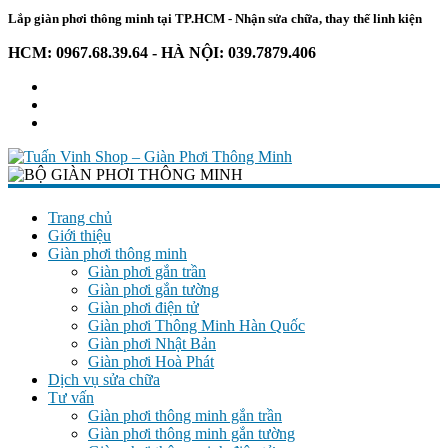
Lắp giàn phơi thông minh tại TP.HCM - Nhận sửa chữa, thay thế linh kiện
HCM: 0967.68.39.64 - HÀ NỘI: 039.7879.406
Tuấn
Vinh
Trang chủ
Giới thiệu
Shop
Giàn phơi thông minh
–
Giàn phơi gắn trần
Giàn
Giàn phơi gắn tường
Phơi
Giàn phơi điện tử
Thông
Giàn phơi Thông Minh Hàn Quốc
Giàn phơi Nhật Bản
Minh
Giàn phơi Hoà Phát
Dịch vụ sửa chữa
Chuyên
Tư vấn
giàn
Giàn phơi thông minh gắn trần
phơi
Giàn phơi thông minh gắn tường
–