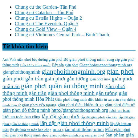
Chung cư the Garden- Tân Phú
Chung cư Caladon – Tân Phú
Chung cư Estella Hights – Quận 2
Chung cư The Everrich- Quận 5
Chung cư Gold View – Quận 4
Chung cư Vinhomes Central Park – Bình Thạnh
Từ khóa tìm kiếm
Bộ giàn phơi thông minh
Anh Vinh giàn phơi
bảo dưỡng giàn phơi
cung cấp giàn phơi
Gianphoiquanaothongminh.org
thông minh
Cửa lưới chống muỗi
Dây cáp giàn phơi
gianphoithongminh.org
giàn phơi
gianphoithongminh
giàn phơi gắn trần
giàn phơi
giàn phơi gắn tường
giàn phơi inox
giàn phơi quần áo thông minh
quần áo
giàn phơi
thông minh gắn trần
giàn phơi thông minh gắn tường
giàn
phơi thông minh Hòa Phát
Giàn phơi thông minh điều khiển từ xa
giàn phơi thông
giàn phơi điều khiển từ xa
giàn phơi điện tử
giàn phơi xếp ngang
minh điện tử
giàn phơi đồ thông minh
http://gianphoithongminh.org
lưới an toàn
lắp đặt giàn phơi
lưới an toàn ban công
lắp đặt giàn phơi gắn trần
lắp đặt giàn
lắp đặt giàn phơi thông minh
lắp đặt lưới an
phơi quần áo thông minh
mua giàn phơi thông minh
Mẫu giàn phơi
toàn
lắp đặt lưới an toàn ban công
Sản phẩm giàn
mẫu giàn phơi thông minh
shop gianphoithongminh.org
sửa giàn phơi