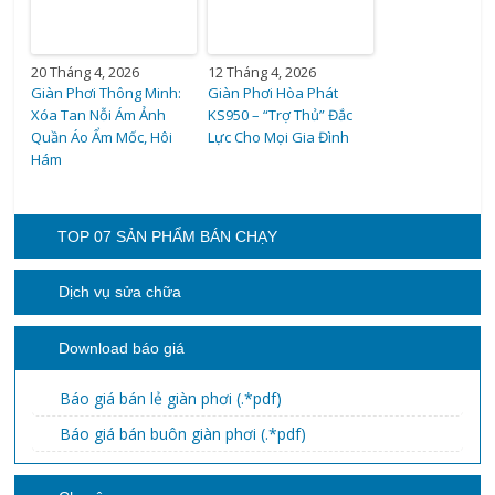
20 Tháng 4, 2026
12 Tháng 4, 2026
Giàn Phơi Thông Minh:
Giàn Phơi Hòa Phát
Xóa Tan Nỗi Ám Ảnh
KS950 – “Trợ Thủ” Đắc
Quần Áo Ẩm Mốc, Hôi
Lực Cho Mọi Gia Đình
Hám
TOP 07 SẢN PHẨM BÁN CHẠY
Dịch vụ sửa chữa
Download báo giá
Báo giá bán lẻ giàn phơi (.*pdf)
Báo giá bán buôn giàn phơi (.*pdf)