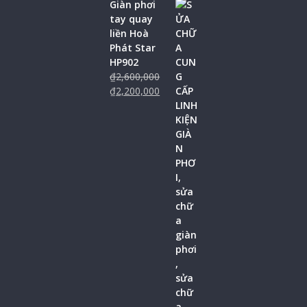
Giàn phơi
tay quay
liền Hoà
Phát Star
HP902
₫
2,600,000
₫
2,200,000