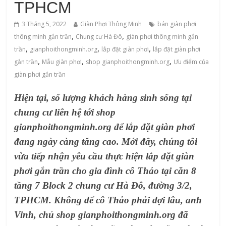
TPHCM
3 Tháng 5, 2022
Giàn Phơi Thông Minh
bán giàn phơi
,
,
thông minh gắn trần
Chung cư Hà Đô
giàn phơi thông minh gắn
,
,
,
trần
gianphoithongminh.org
lắp đặt giàn phơi
lắp đặt giàn phơi
,
,
,
gắn trần
Mẫu giàn phơi
shop gianphoithongminh.org
Ưu điểm của
giàn phơi gắn trần
Hiện tại, số lượng khách hàng sinh sống tại
chung cư liên hệ tới
shop
gianphoithongminh.org
để
lắp đặt giàn phơi
đang ngày càng tăng cao. Mới đây, chúng tôi
vừa tiếp nhận yêu cầu thực hiện
lắp đặt giàn
phơi gắn trần
cho gia đình cô Thảo tại căn 8
tầng 7 Block 2 chung cư Hà Đô, đường 3/2,
TPHCM. Không để cô Thảo phải đợi lâu, anh
Vinh, chủ
shop gianphoithongminh.org
đã