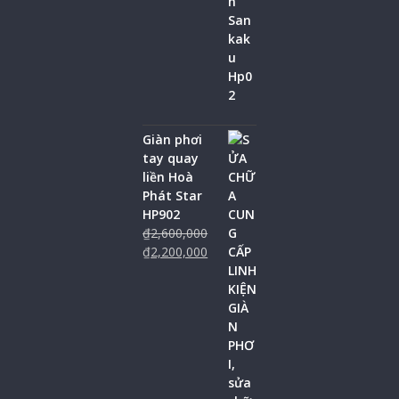
Giàn phơi
tay quay
liền Hoà
Phát Star
HP902
₫
2,600,000
₫
2,200,000