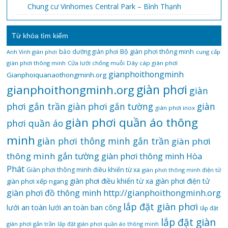
Chung cư Vinhomes Central Park – Bình Thạnh
Từ khóa tìm kiếm
bảo dưỡng giàn phơi
Bộ giàn phơi thông minh
Anh Vinh giàn phơi
cung cấp
giàn phơi thông minh
Cửa lưới chống muỗi
Dây cáp giàn phơi
gianphoithongminh
Gianphoiquanaothongminh.org
gianphoithongminh.org
giàn phơi
giàn
phơi gắn trần
giàn
giàn phơi gắn tường
giàn phơi inox
giàn phơi quần áo thông
phơi quần áo
minh
giàn phơi thông minh gắn trần
giàn phơi
thông minh gắn tường
giàn phơi thông minh Hòa
Phát
Giàn phơi thông minh điều khiển từ xa
giàn phơi thông minh điện tử
giàn phơi điều khiển từ xa
giàn phơi điện tử
giàn phơi xếp ngang
giàn phơi đồ thông minh
http://gianphoithongminh.org
lắp đặt giàn phơi
lưới an toàn
lưới an toàn ban công
lắp đặt
lắp đặt giàn
giàn phơi gắn trần
lắp đặt giàn phơi quần áo thông minh