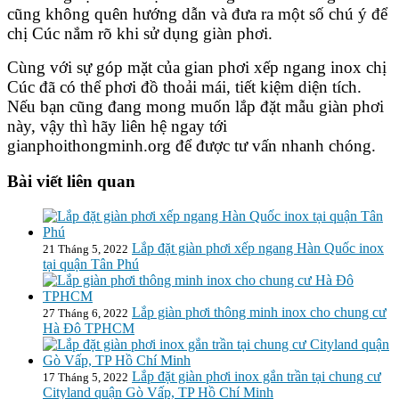
cũng không quên hướng dẫn và đưa ra một số chú ý để
chị Cúc nắm rõ khi sử dụng giàn phơi.
Cùng với sự góp mặt của
gian phơi xếp ngang inox
chị
Cúc đã có thể phơi đồ thoải mái, tiết kiệm diện tích.
Nếu bạn cũng đang mong muốn
lắp đặt mẫu giàn phơi
này, vậy thì hãy liên hệ ngay tới
gianphoithongminh.org
để được tư vấn nhanh chóng.
Bài viết liên quan
Lắp đặt giàn phơi xếp ngang Hàn Quốc inox
21 Tháng 5, 2022
tại quận Tân Phú
Lắp giàn phơi thông minh inox cho chung cư
27 Tháng 6, 2022
Hà Đô TPHCM
Lắp đặt giàn phơi inox gắn trần tại chung cư
17 Tháng 5, 2022
Cityland quận Gò Vấp, TP Hồ Chí Minh