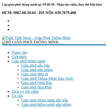
Lắp giàn phơi thông minh tại TP.HCM - Nhận sửa chữa, thay thế linh kiện
HCM: 0967.68.39.64 - HÀ NỘI: 039.7879.406
Tuấn
Vinh
Trang chủ
Giới thiệu
Shop
Giàn phơi thông minh
–
Giàn phơi gắn trần
Giàn
Giàn phơi gắn tường
Phơi
Giàn phơi điện tử
Thông
Giàn phơi Thông Minh Hàn Quốc
Giàn phơi Nhật Bản
Minh
Giàn phơi Hoà Phát
Dịch vụ sửa chữa
Chuyên
Tư vấn
giàn
Giàn phơi thông minh gắn trần
phơi
Giàn phơi thông minh gắn tường
–