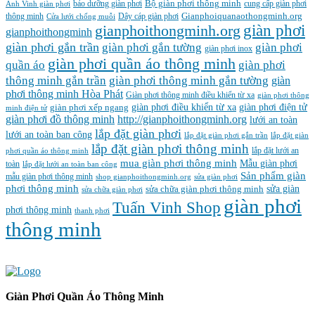
Bộ giàn phơi thông minh
Anh Vinh giàn phơi
bảo dưỡng giàn phơi
cung cấp giàn phơi
Gianphoiquanaothongminh.org
thông minh
Cửa lưới chống muỗi
Dây cáp giàn phơi
gianphoithongminh.org
giàn phơi
gianphoithongminh
giàn phơi gắn trần
giàn phơi
giàn phơi gắn tường
giàn phơi inox
giàn phơi quần áo thông minh
quần áo
giàn phơi
thông minh gắn trần
giàn phơi thông minh gắn tường
giàn
phơi thông minh Hòa Phát
Giàn phơi thông minh điều khiển từ xa
giàn phơi thông
giàn phơi điều khiển từ xa
giàn phơi điện tử
giàn phơi xếp ngang
minh điện tử
giàn phơi đồ thông minh
http://gianphoithongminh.org
lưới an toàn
lắp đặt giàn phơi
lưới an toàn ban công
lắp đặt giàn phơi gắn trần
lắp đặt giàn
lắp đặt giàn phơi thông minh
lắp đặt lưới an
phơi quần áo thông minh
mua giàn phơi thông minh
Mẫu giàn phơi
toàn
lắp đặt lưới an toàn ban công
Sản phẩm giàn
mẫu giàn phơi thông minh
shop gianphoithongminh.org
sửa giàn phơi
phơi thông minh
sửa chữa giàn phơi thông minh
sửa giàn
sửa chữa giàn phơi
‌giàn‌ ‌phơi‌
Tuấn Vinh Shop
phơi thông minh
thanh phơi
‌thông‌ ‌minh
Giàn Phơi Quần Áo Thông Minh