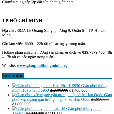
Chuyên cung cấp lắp đặt sửa chữa giàn phơi.
TP HỒ CHÍ MINH
Địa chỉ : 382A Lê Quang Sung, phường 9, Quận 6 – TP. Hồ Chí
Minh
Giờ làm việc: 6h00 – 22h tất cả các ngày trong tuần.
Hotline phản ánh chất lượng sản phẩm & dịch vụ
039.7879.406
(8h
– 17h tất cả các ngày trong tuần)
Website:
www.gianphoithongminh.org
Sản phẩm
Giàn phơi thông
Giá
Giá
minh Hòa Phát KS950
₫
1,600,000
₫
1,400,000
gốc
hiện
Giàn
là:
tại
phơi xếp ngang gắn tường nhập khẩu Hàn Quốc
₫
1,850,000
Giá
Giá
₫1,600,000.
là:
₫
1,800,000
gốc
hiện
₫1,400,000.
Giàn phơi thông minh
là:
tại
Giá
Giá
Takashi
₫
2,800,000
₫
2,500,000