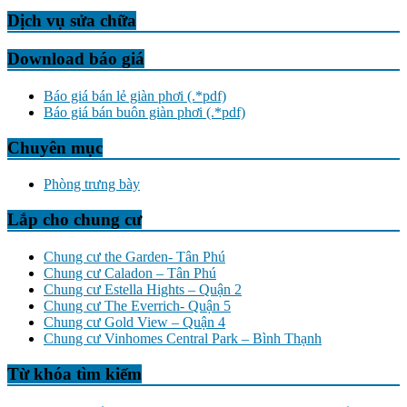
Dịch vụ sửa chữa
Download báo giá
Báo giá bán lẻ giàn phơi (.*pdf)
Báo giá bán buôn giàn phơi (.*pdf)
Chuyên mục
Phòng trưng bày
Lắp cho chung cư
Chung cư the Garden- Tân Phú
Chung cư Caladon – Tân Phú
Chung cư Estella Hights – Quận 2
Chung cư The Everrich- Quận 5
Chung cư Gold View – Quận 4
Chung cư Vinhomes Central Park – Bình Thạnh
Từ khóa tìm kiếm