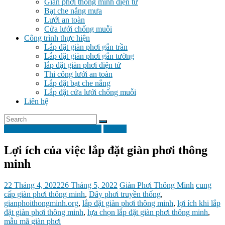
Giàn phơi thông minh điện tử
lưới
Bạt che nắng mưa
an
Lưới an toàn
toàn
Cửa lưới chống muỗi
–
Công trình thực hiện
cửa
Lắp đặt giàn phơi gắn trần
chống
Lắp đặt giàn phơi gắn tường
muỗi
lắp đặt giàn phơi điện tử
Thi công lưới an toàn
Lắp đặt bạt che nắng
Lắp đặt cửa lưới chống muỗi
Liên hệ
Giàn phơi thông minh gắn trần
Tư vấn
Lợi ích của việc lắp đặt giàn phơi thông
minh
22 Tháng 4, 2022
26 Tháng 5, 2022
Giàn Phơi Thông Minh
cung
cấp giàn phơi thông minh
,
Dây phơi truyền thống
,
gianphoithongminh.org
,
lắp đặt giàn phơi thông minh
,
lợi ích khi lắp
đặt giàn phơi thông minh
,
lựa chọn lắp đặt giàn phơi thông minh
,
mẫu mã giàn phơi