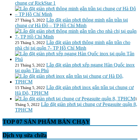
chung cư RickStar 1
Lắp đặt giàn phơi thông minh gắn trần tại
27 Tháng 5, 2022
chung cư Hà Đô – TP Hồ Chí Minh
Lắp đặt giàn phơi thông minh gắn trần cho
25 Tháng 5, 2022
nhà chị tại quận 7- TP Hồ Chí Minh
Lắp đặt giàn phơi xếp ngang Hàn Quốc inox
21 Tháng 5, 2022
tại quận Tân Phú
Lắp đặt giàn phơi inox gắn trần tại chung cư
15 Tháng 5, 2022
Hà Đô, TPHCM
1
Lắp đặt giàn phơi tại chung cư Pegasuite quận 8,
Tháng 5, 2022
TPHCM
TOP 07 SẢN PHẨM BÁN CHẠY
Dịch vụ sửa chữa