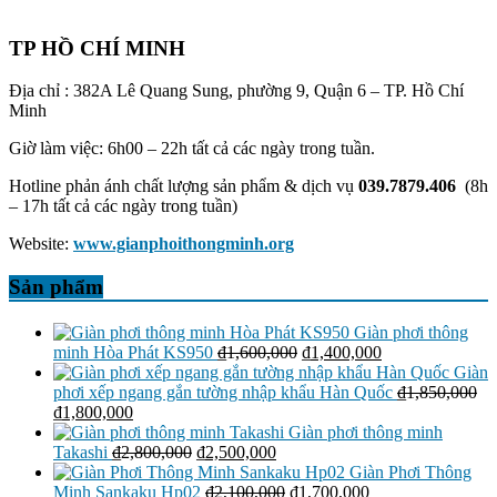
TP HỒ CHÍ MINH
Địa chỉ : 382A Lê Quang Sung, phường 9, Quận 6 – TP. Hồ Chí
Minh
Giờ làm việc: 6h00 – 22h tất cả các ngày trong tuần.
Hotline phản ánh chất lượng sản phẩm & dịch vụ
039.7879.406
(8h
– 17h tất cả các ngày trong tuần)
Website:
www.gianphoithongminh.org
Sản phẩm
Giàn phơi thông
Giá
Giá
minh Hòa Phát KS950
₫
1,600,000
₫
1,400,000
gốc
hiện
Giàn
là:
tại
phơi xếp ngang gắn tường nhập khẩu Hàn Quốc
₫
1,850,000
Giá
Giá
₫1,600,000.
là:
₫
1,800,000
gốc
hiện
₫1,400,000.
Giàn phơi thông minh
là:
tại
Giá
Giá
Takashi
₫
2,800,000
₫
2,500,000
₫1,850,000.
là:
gốc
hiện
Giàn Phơi Thông
₫1,800,000.
là:
tại
Giá
Giá
Minh Sankaku Hp02
₫
2,100,000
₫
1,700,000