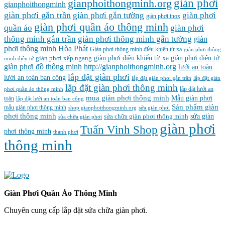
gianphoithongminh.org
giàn phơi
gianphoithongminh
giàn phơi gắn trần
giàn phơi
giàn phơi gắn tường
giàn phơi inox
giàn phơi quần áo thông minh
quần áo
giàn phơi
thông minh gắn trần
giàn phơi thông minh gắn tường
giàn
phơi thông minh Hòa Phát
Giàn phơi thông minh điều khiển từ xa
giàn phơi thông
giàn phơi điều khiển từ xa
giàn phơi điện tử
giàn phơi xếp ngang
minh điện tử
giàn phơi đồ thông minh
http://gianphoithongminh.org
lưới an toàn
lắp đặt giàn phơi
lưới an toàn ban công
lắp đặt giàn phơi gắn trần
lắp đặt giàn
lắp đặt giàn phơi thông minh
lắp đặt lưới an
phơi quần áo thông minh
mua giàn phơi thông minh
Mẫu giàn phơi
toàn
lắp đặt lưới an toàn ban công
Sản phẩm giàn
mẫu giàn phơi thông minh
shop gianphoithongminh.org
sửa giàn phơi
phơi thông minh
sửa chữa giàn phơi thông minh
sửa giàn
sửa chữa giàn phơi
‌giàn‌ ‌phơi‌
Tuấn Vinh Shop
phơi thông minh
thanh phơi
‌thông‌ ‌minh
Giàn Phơi Quần Áo Thông Minh
Chuyên cung cấp lắp đặt sửa chữa giàn phơi.