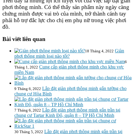
Trên đây là những lợi ích tuyệt vời của việc lắp đặt giàn
phơi thông minh. Có thể thấy sản phẩm này ngày càng
chứng minh được vai trò của mình, trở thành cánh tay
phải hỗ trợ đắc lực cho chị em phụ nữ trong việc phơi
đồ.
Bài viết liên quan
Giàn
18 Tháng 4, 2022
phơi thông minh loại nào tốt?
6
Cung cấp giàn phơi thông minh cho khu vực
Tháng 1, 2022
miền Nam
Lắp đặt giàn phơi thông minh gắn tường cho
9 Tháng 6, 2022
chung cư Hòa Bình
Lắp đặt giàn phơi thông minh gắn trần tại
7 Tháng 6, 2022
chung cư Tartar Kinh Đô, quận 8 – TP Hồ Chí Minh
Lắp đặt giàn phơi thông minh gắn trần tại
30 Tháng 5, 2022