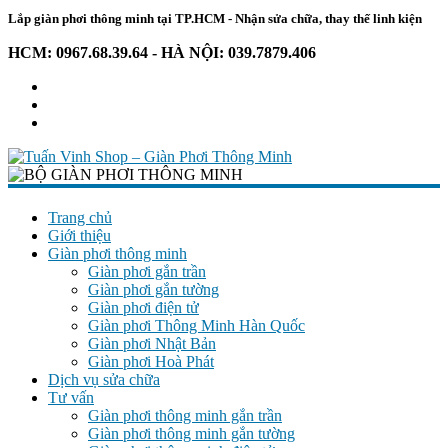
Lắp giàn phơi thông minh tại TP.HCM - Nhận sửa chữa, thay thế linh kiện
HCM: 0967.68.39.64 - HÀ NỘI: 039.7879.406
Tuấn
Vinh
Trang chủ
Giới thiệu
Shop
Giàn phơi thông minh
–
Giàn phơi gắn trần
Giàn
Giàn phơi gắn tường
Phơi
Giàn phơi điện tử
Thông
Giàn phơi Thông Minh Hàn Quốc
Giàn phơi Nhật Bản
Minh
Giàn phơi Hoà Phát
Dịch vụ sửa chữa
Chuyên
Tư vấn
giàn
Giàn phơi thông minh gắn trần
phơi
Giàn phơi thông minh gắn tường
–