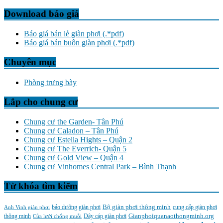
Download báo giá
Báo giá bán lẻ giàn phơi (.*pdf)
Báo giá bán buôn giàn phơi (.*pdf)
Chuyên mục
Phòng trưng bày
Lắp cho chung cư
Chung cư the Garden- Tân Phú
Chung cư Caladon – Tân Phú
Chung cư Estella Hights – Quận 2
Chung cư The Everrich- Quận 5
Chung cư Gold View – Quận 4
Chung cư Vinhomes Central Park – Bình Thạnh
Từ khóa tìm kiếm
Bộ giàn phơi thông minh
Anh Vinh giàn phơi
bảo dưỡng giàn phơi
cung cấp giàn phơi
Gianphoiquanaothongminh.org
thông minh
Cửa lưới chống muỗi
Dây cáp giàn phơi